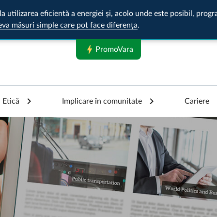
la utilizarea eficientă a energiei și, acolo unde este posibil, pr
eva măsuri simple care pot face diferența
.
bolt
PromoVara
Etică
Implicare în comunitate
Cariere