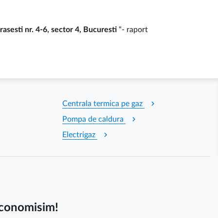
sesti nr. 4-6, sector 4, Bucuresti
“- raport
chevron_right
Centrala termica pe gaz
chevron_right
Pompa de caldura
chevron_right
Electrigaz
 economisim!