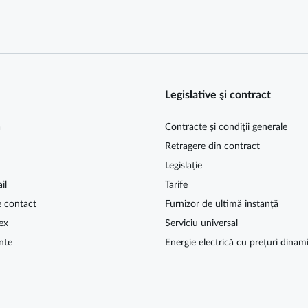
Legislative şi contract
ă
Contracte şi condiţii generale
Retragere din contract
Legislație
il
Tarife
e contact
Furnizor de ultimă instanță
ex
Serviciu universal
nte
Energie electrică cu prețuri dinam