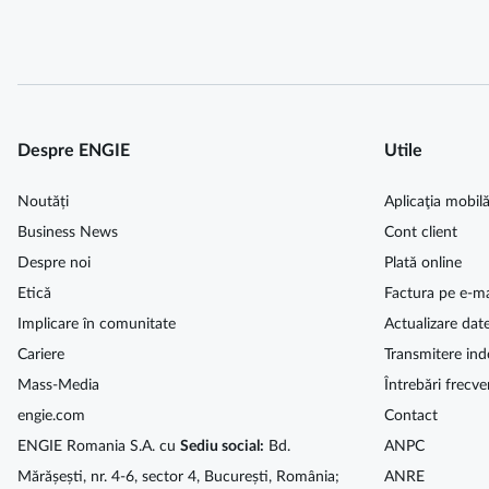
Despre ENGIE
Utile
Noutăți
Aplicaţia mobil
Business News
Cont client
Despre noi
Plată online
Etică
Factura pe e-ma
Implicare în comunitate
Actualizare dat
Cariere
Transmitere ind
Mass-Media
Întrebări frecve
engie.com
Contact
ENGIE Romania S.A. cu
Sediu social:
Bd.
ANPC
Mărășești, nr. 4-6, sector 4, București, România;
ANRE