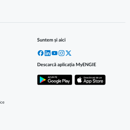
Suntem și aici
Facebook
LinkedIn
YouTube
Instagram
X
Descarcă aplicația MyENGIE
ice