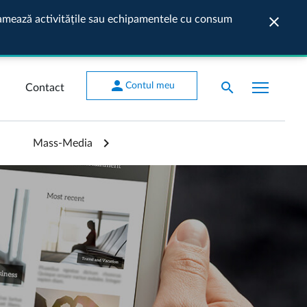
ogramează activitățile sau echipamentele cu consum
close
Închide
person
search
Contul meu
Contact
Mass-Media