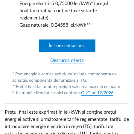
Energie electrică 0,75000 lei/kWh* (prețul
final facturat va conține taxe și tarife
reglementate)
Gaze naturale: 0,24558 lei/kWh**
Începe contractarea
Descarcă oferta
* Preț energie electrică activă, ce include componenta de
achiziție, componenta de furnizare și TG.
**Prețul final facturat reprezintă valoarea maximă ce poate
fi facturată clienților casnici conform
OUG nr. 12/2026
.
Preţul final este exprimat în lei/kWh şi conţine prețul
energiei active și următoarele tarife reglementate: tariful de
introducere energie electrică în reţea (TG), tariful de
extracţie energie electrică din retea (TL), tariful pentru