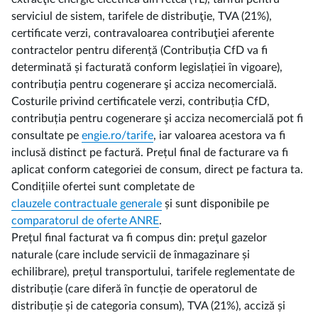
serviciul de sistem, tarifele de distribuţie, TVA (21%),
certificate verzi, contravaloarea contribuţiei aferente
contractelor pentru diferență (Contribuția CfD va fi
determinată și facturată conform legislației în vigoare),
contribuția pentru cogenerare şi acciza necomercială.
Costurile privind certificatele verzi, contribuția CfD,
contribuția pentru cogenerare şi acciza necomercială pot fi
consultate pe
engie.ro/tarife
, iar valoarea acestora va fi
inclusă distinct pe factură. Prețul final de facturare va fi
aplicat conform categoriei de consum, direct pe factura ta.
Condițiile ofertei sunt completate de
clauzele contractuale generale
și sunt disponibile pe
comparatorul de oferte ANRE
.
Prețul final facturat va fi compus din: preţul gazelor
naturale (care include servicii de înmagazinare și
echilibrare), prețul transportului, tarifele reglementate de
distribuție (care diferă în funcție de operatorul de
distribuție și de categoria consum), TVA (21%), acciză și