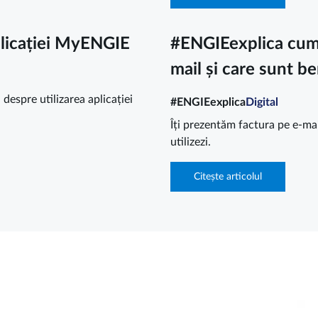
plicației MyENGIE
#ENGIEexplica cum 
mail și care sunt be
despre utilizarea aplicației
#ENGIEexplica
Digital
Îți prezentăm factura pe e-mail
utilizezi.
Citește articolul