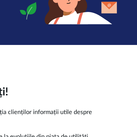
i!
 clienților informații utile despre
la evoluțiile din piața de utilități.