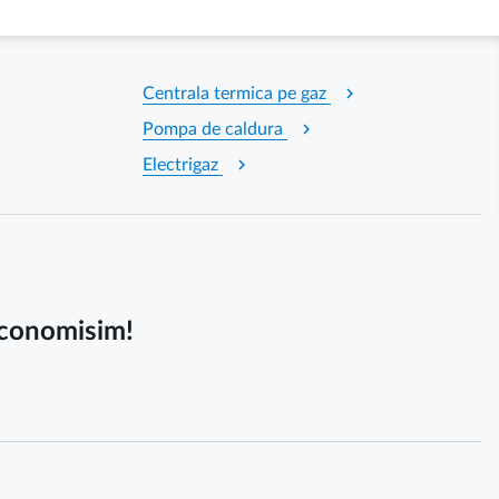
chevron_right
Centrala termica pe gaz
chevron_right
Pompa de caldura
chevron_right
Electrigaz
 economisim!