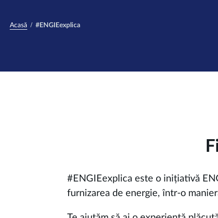
Acasă
#ENGIEexplica
F
#ENGIEexplica este o inițiativă ENG
furnizarea de energie, într-o manier
Te ajutăm să ai o experiență plăcută î