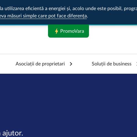
la utilizarea eficientă a energiei și, acolo unde este posibil, pr
eva măsuri simple care pot face diferența
.
bolt
PromoVara
Asociații de proprietari
Soluții de business
 ajutor.