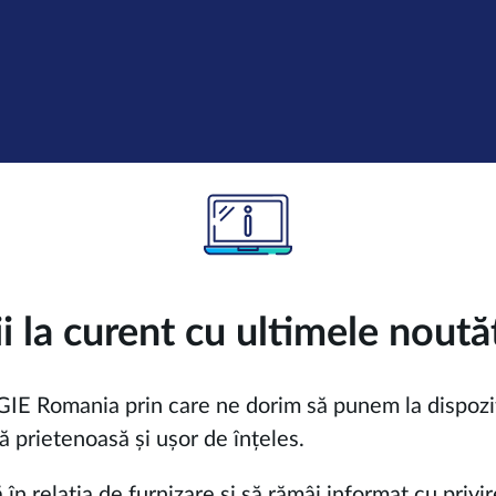
ii la curent cu ultimele noutăț
IE Romania prin care ne dorim să punem la dispoziția
ă prietenoasă și ușor de înțeles.
n relația de furnizare și să rămâi informat cu privire 