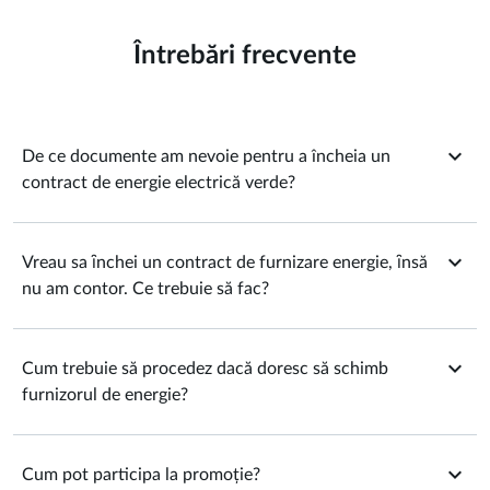
Întrebări frecvente
expand_more
De ce documente am nevoie pentru a încheia un
contract de energie electrică verde?
Documentele necesare pentru încheierea unui contract de
expand_more
energie electrică verde sunt:
Vreau sa ȋnchei un contract de furnizare energie, ȋnsă
nu am contor. Ce trebuie să fac?
Actul de identitate al titularului/reprezentantului
legal;
Dacă încă nu ai contor de gaze naturale sau energie
Indexul de preluare;
expand_more
electrică, trebuie mai întâi să închei un contract de
Cum trebuie să procedez dacă doresc să schimb
Codul locului de consum de pe factura actuala.
furnizare energie, iar în baza acestuia, furnizorul va
furnizorul de energie?
solicita distribuitorului din zona ta, instalarea şi punerea
în funcţiune.
Schimbarea furnizorului/agregatorului de energie de către
expand_more
clientul final se realizează în conformitate cu Ordinul
Cum pot participa la promoție?