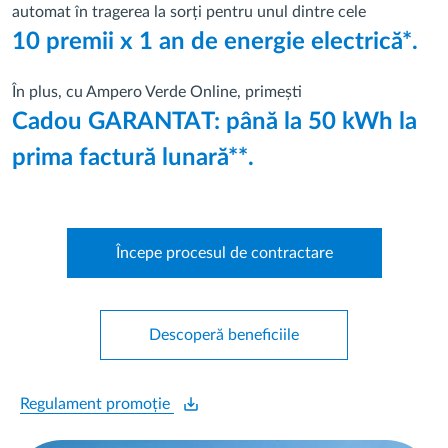
automat în tragerea la sorți pentru unul dintre cele
10 premii x 1 an de energie electrică*.
În plus, cu Ampero Verde Online, primești
Cadou GARANTAT: până la 50 kWh la
prima factură lunară**.
Începe procesul de contractare
Descoperă beneficiile
save_alt
Regulament promoție