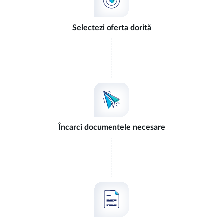
(Contribuția CfD va fi determinată și facturată conform legislației în
la care se adaugă taxele și tarifele reglementate.
vigoare), contribuția pentru cogenerare şi acciza necomercială.
Costurile privind certificatele verzi, contribuția CfD, contribuția
Selectezi oferta dorită
pentru cogenerare şi acciza necomercială pot fi consultate pe
engie.ro/tarife
, iar valoarea acestora va fi inclusă distinct pe factură.
Condițiile ofertei sunt completate de
clauzele contractuale generale
și sunt disponibile pe
comparatorul de oferte ANRE
.
Încarci documentele necesare