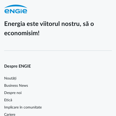
tehnic de racordare (ATR) întrucât și acesta
cuprinde toate informațiile necesare;
indexul autocitit din momentul în care este realizată
solicitarea;
Energia este viitorul nostru, să o
act de identitate.
economisim!
Despre ENGIE
Noutăți
Business News
Despre noi
Etică
Implicare în comunitate
Cariere