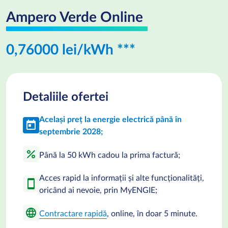
Ampero Verde Online
0,76000 lei/kWh ***
Detaliile ofertei
Același preț la energie electrică până în
today
septembrie 2028;
percent
Până la 50 kWh cadou la prima factură;
Acces rapid la informații și alte funcționalități,
smartphone
oricând ai nevoie, prin MyENGIE;
language
Contractare rapidă
, online, în doar 5 minute.