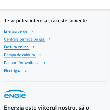
Te-ar putea interesa și aceste subiecte
chevron_right
Energia verde
chevron_right
Centrala termica pe gaz
chevron_right
Factura online
chevron_right
Pompa de caldura
chevron_right
Panouri fotovoltaice
chevron_right
Electrigaz
Energia este viitorul nostru, să o