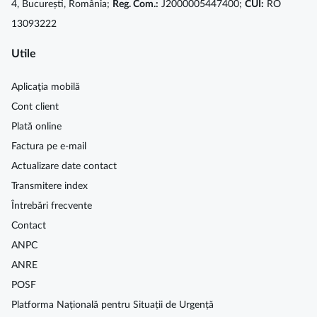
4, București, România;
Reg. Com.:
J2000005447400;
CUI:
RO
13093222
Utile
Aplicaţia mobilă
Cont client
Plată online
Factura pe e-mail
Actualizare date contact
Transmitere index
Întrebări frecvente
Contact
ANPC
ANRE
POSF
Platforma Națională pentru Situații de Urgență