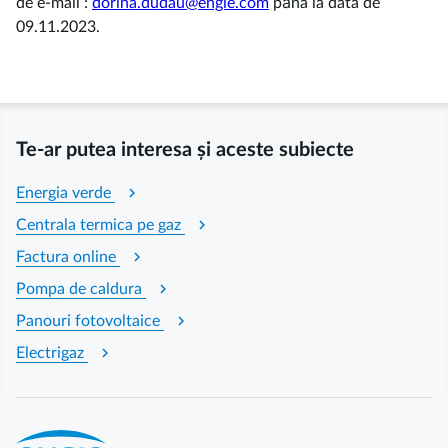
de e-mail :
dorina.dudau@engie.com
pȃna la data de
09.11.2023.
Te-ar putea interesa și aceste subiecte
chevron_right
Energia verde
chevron_right
Centrala termica pe gaz
chevron_right
Factura online
chevron_right
Pompa de caldura
chevron_right
Panouri fotovoltaice
chevron_right
Electrigaz