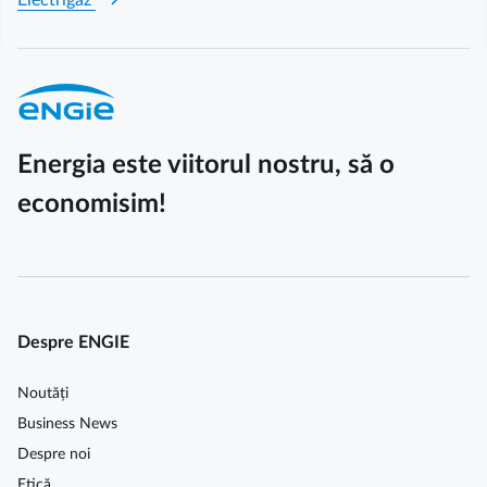
chevron_right
Electrigaz
Energia este viitorul nostru, să o
economisim!
Despre ENGIE
Noutăți
Business News
Despre noi
Etică