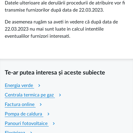
Datele ulterioare ale derulării procedurii de atribuire vor fi
transmise furnizorilor după data de 22.03.2023.
De asemenea rugăm sa aveti in vedere că după data de
22.03.2023 nu mai sunt luate in calcul intentiile
eventualilor furnizori interesati.
Te-ar putea interesa și aceste subiecte
chevron_right
Energia verde
chevron_right
Centrala termica pe gaz
chevron_right
Factura online
chevron_right
Pompa de caldura
chevron_right
Panouri fotovoltaice