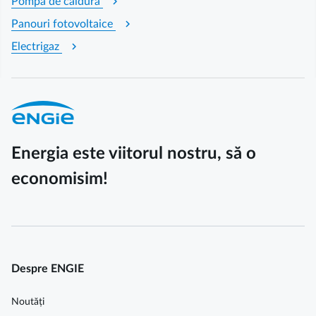
chevron_right
Pompa de caldura
chevron_right
Panouri fotovoltaice
chevron_right
Electrigaz
Energia este viitorul nostru, să o
economisim!
Despre ENGIE
Noutăți