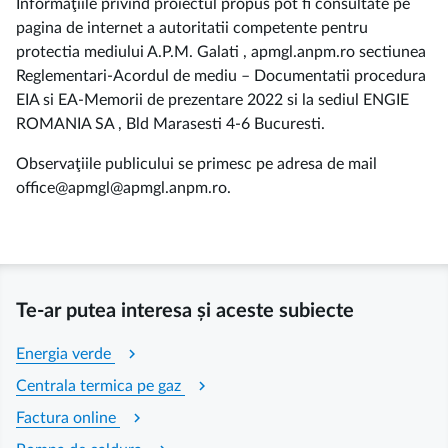
Informaţiile privind proiectul propus pot fi consultate pe
pagina de internet a autoritatii competente pentru
protectia mediului A.P.M. Galati , apmgl.anpm.ro sectiunea
Reglementari-Acordul de mediu – Documentatii procedura
EIA si EA-Memorii de prezentare 2022 si la sediul ENGIE
ROMANIA SA , Bld Marasesti 4-6 Bucuresti.
Observaţiile publicului se primesc pe adresa de mail
office@apmgl@apmgl.anpm.ro.
Te-ar putea interesa și aceste subiecte
chevron_right
Energia verde
chevron_right
Centrala termica pe gaz
chevron_right
Factura online