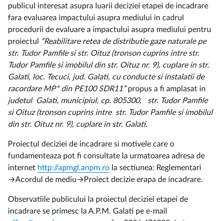
publicul interesat asupra luarii deciziei etapei de incadrare
fara evaluarea impactului asupra mediului in cadrul
procedurii de evaluare a impactului asupra mediului pentru
proiectul
“Reabilitare retea de distributie gaze naturale pe
str. Tudor Pamfile si str. Oituz (tronson cuprins intre str.
Tudor Pamfile si imobilul din str. Oituz nr. 9), cuplare in str.
Galati, loc. Tecuci, jud. Galati, cu conducte si instalatii de
racordare MP* din PE100 SDR11”
propus a fi amplasat in
judetul Galati, municipiul, cp. 805300, str. Tudor Pamfile
si Oituz (tronson cuprins intre str. Tudor Pamfile si imobilul
din str. Oituz nr. 9), cuplare in str. Galati.
Proiectul deciziei de incadrare si motivele care o
fundamenteaza pot fi consultate la urmatoarea adresa de
internet
http://apmgl.anpm.ro
la sectiunea: Reglementari
→Acordul de mediu→Proiect decizie erapa de incadrare.
Observatiile publicului la proiectul deciziei etapei de
incadrare se primesc la A.P.M. Galati pe e-mail