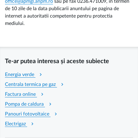
office@apmgl.anpm.ro
sau pe fax 0236.471009, in termen
de 10 zile de la data publicarii anuntului pe pagina de
internet a autoritatii competente pentru protectia
mediului.
Te-ar putea interesa și aceste subiecte
chevron_right
Energia verde
chevron_right
Centrala termica pe gaz
chevron_right
Factura online
chevron_right
Pompa de caldura
chevron_right
Panouri fotovoltaice
chevron_right
Electrigaz