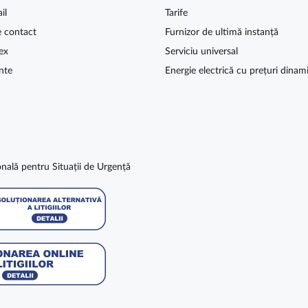
il
Tarife
e contact
Furnizor de ultimă instanță
ex
Serviciu universal
nte
Energie electrică cu prețuri dinam
nală pentru Situații de Urgență