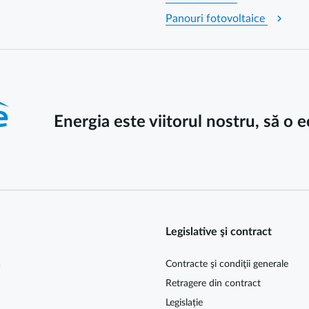
chevron_right
Panouri fotovoltaice
Energia este viitorul nostru, să o
Legislative şi contract
ă
Contracte şi condiţii generale
Retragere din contract
Legislație