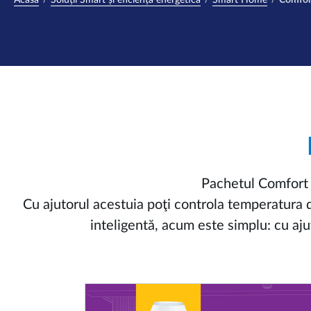
Acasă
Soluții Smart și eficiență energetică
Smart Home
Comfor
Pachetul Comfort P
Cu ajutorul acestuia poţi controla temperatura di
inteligentă, acum este simplu: cu ajut