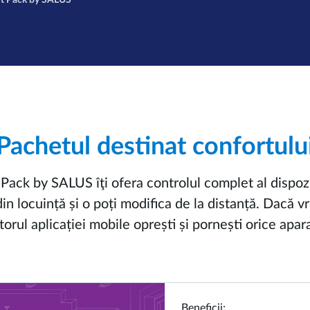
t Pack by SALUS
Pachetul destinat confortulu
ack by SALUS îţi ofera controlul complet al dispozi
n locuință și o poți modifica de la distanță. Dacă vr
orul aplicației mobile oprești și pornești orice apar
Beneficii: