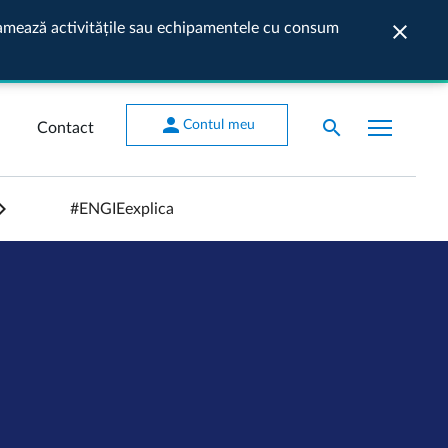
ogramează activitățile sau echipamentele cu consum
close
Închide
person
search
Contul meu
Contact
#ENGIEexplica