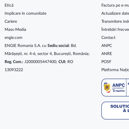
Etică
Factura pe e-ma
Implicare în comunitate
Actualizare dat
Cariere
Transmitere ind
Mass-Media
Întrebări frecve
engie.com
Contact
ENGIE Romania S.A. cu
Sediu social:
Bd.
ANPC
Mărășești, nr. 4-6, sector 4, București, România;
ANRE
Reg. Com.:
J2000005447400;
CUI:
RO
POSF
13093222
Platforma Națio