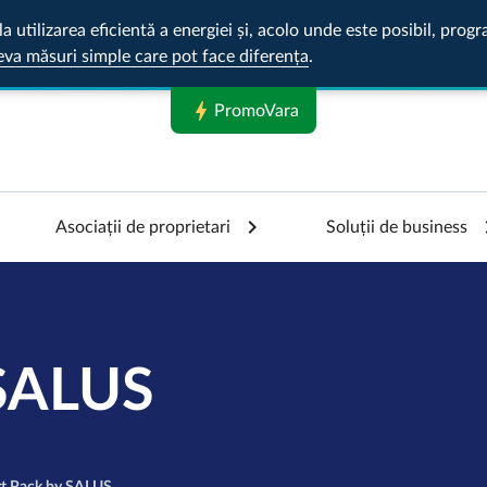
la utilizarea eficientă a energiei și, acolo unde este posibil, pr
eva măsuri simple care pot face diferența
.
bolt
PromoVara
Asociații de proprietari
Soluții de business
 SALUS