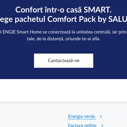
Confort într-o casă SMART.
lege pachetul Comfort Pack by SALU
l ENGIE Smart Home se conectează la unitatea centrală, iar prin 
tale, de la distanță, oriunde te-ai afla.
Contactează-ne
chevron_right
Energia verde
chevron_right
Factura online