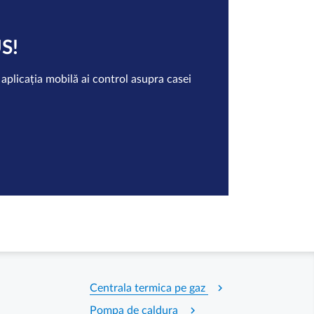
S!
aplicația mobilă ai control asupra casei
chevron_right
Centrala termica pe gaz
chevron_right
Pompa de caldura