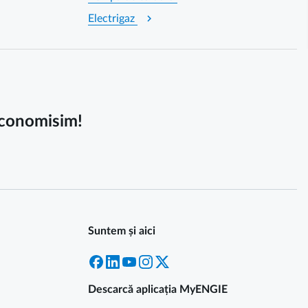
chevron_right
Electrigaz
 economisim!
Suntem și aici
Facebook
LinkedIn
YouTube
Instagram
X
Descarcă aplicația MyENGIE