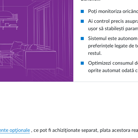
Poți monitoriza oricând
Ai control precis asupr
ușor să stabilești param
Sistemul este autonom – 
preferințele legate de 
restul.
Optimizezi consumul de 
oprite automat odată ce
nte opţionale
, ce pot fi achiziţionate separat, plata acestora rea