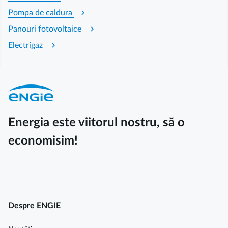
chevron_right
Pompa de caldura
chevron_right
Panouri fotovoltaice
chevron_right
Electrigaz
Energia este viitorul nostru, să o
economisim!
Despre ENGIE