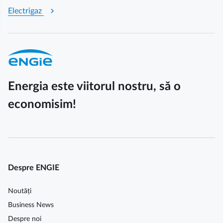
chevron_right
Electrigaz
Energia este viitorul nostru, să o
economisim!
Despre ENGIE
Noutăți
Business News
Despre noi