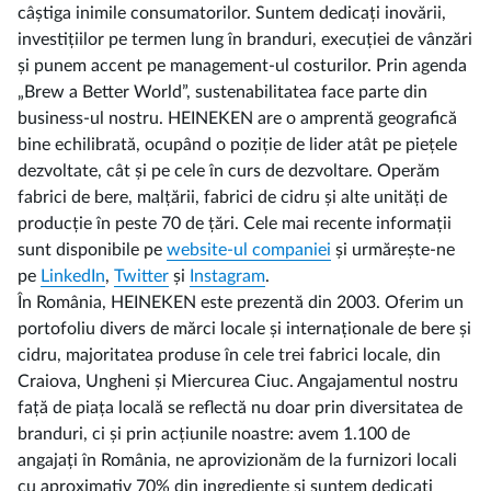
câștiga inimile consumatorilor. Suntem dedicați inovării,
investițiilor pe termen lung în branduri, execuției de vânzări
și punem accent pe management-ul costurilor. Prin agenda
„Brew a Better World”, sustenabilitatea face parte din
business-ul nostru. HEINEKEN are o amprentă geografică
bine echilibrată, ocupând o poziție de lider atât pe piețele
dezvoltate, cât și pe cele în curs de dezvoltare. Operăm
fabrici de bere, malțării, fabrici de cidru și alte unități de
producție în peste 70 de țări. Cele mai recente informații
sunt disponibile pe
website-ul companiei
și urmărește-ne
pe
LinkedIn
,
Twitter
și
Instagram
.
În România, HEINEKEN este prezentă din 2003. Oferim un
portofoliu divers de mărci locale și internaționale de bere și
cidru, majoritatea produse în cele trei fabrici locale, din
Craiova, Ungheni și Miercurea Ciuc. Angajamentul nostru
față de piața locală se reflectă nu doar prin diversitatea de
branduri, ci și prin acțiunile noastre: avem 1.100 de
angajați în România, ne aprovizionăm de la furnizori locali
cu aproximativ 70% din ingrediente și suntem dedicați