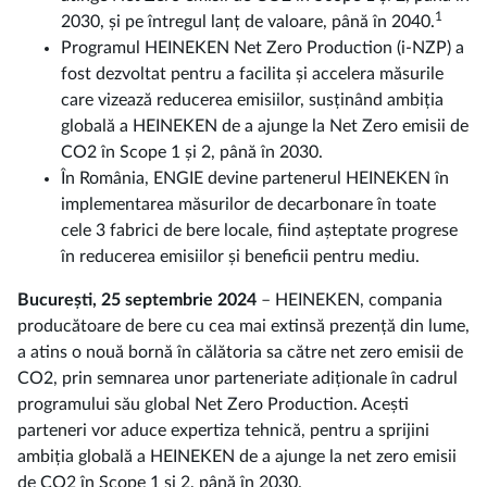
1
2030, și pe întregul lanț de valoare, până în 2040.
Programul HEINEKEN Net Zero Production (i-NZP) a
fost dezvoltat pentru a facilita și accelera măsurile
care vizează reducerea emisiilor, susținând ambiția
globală a HEINEKEN de a ajunge la Net Zero emisii de
CO2 în Scope 1 și 2, până în 2030.
În România, ENGIE devine partenerul HEINEKEN în
implementarea măsurilor de decarbonare în toate
cele 3 fabrici de bere locale, fiind așteptate progrese
în reducerea emisiilor și beneficii pentru mediu.
București, 25 septembrie 2024
– HEINEKEN, compania
producătoare de bere cu cea mai extinsă prezență din lume,
a atins o nouă bornă în călătoria sa către net zero emisii de
CO2, prin semnarea unor parteneriate adiționale în cadrul
programului său global Net Zero Production. Acești
parteneri vor aduce expertiza tehnică, pentru a sprijini
ambiția globală a HEINEKEN de a ajunge la net zero emisii
de CO2 în Scope 1 și 2, până în 2030.