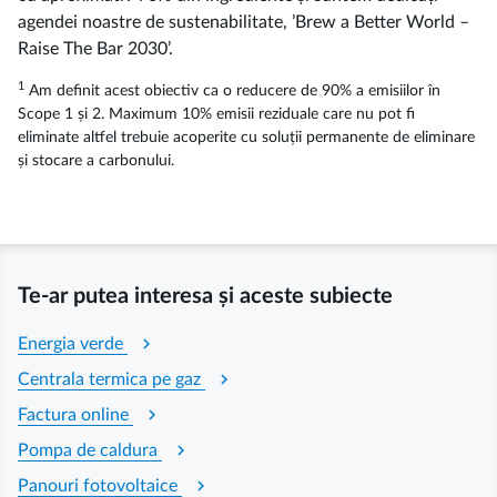
agendei noastre de sustenabilitate, ’Brew a Better World –
Raise The Bar 2030’.
1
Am definit acest obiectiv ca o reducere de 90% a emisiilor în
Scope 1 și 2. Maximum 10% emisii reziduale care nu pot fi
eliminate altfel trebuie acoperite cu soluții permanente de eliminare
și stocare a carbonului.
Te-ar putea interesa și aceste subiecte
chevron_right
Energia verde
chevron_right
Centrala termica pe gaz
chevron_right
Factura online
chevron_right
Pompa de caldura
chevron_right
Panouri fotovoltaice