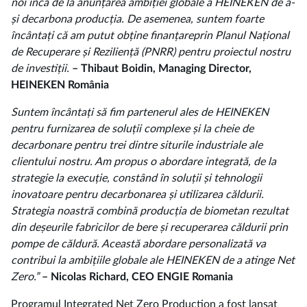
noi încă de la anunțarea ambiției globale a HEINEKEN de a-
și decarbona producția. De asemenea, suntem foarte
încântați că am putut obține finanțareprin Planul Național
de Recuperare și Reziliență (PNRR) pentru proiectul nostru
de investiții.
– Thibaut Boidin, Managing Director,
HEINEKEN România
Suntem încântați să fim partenerul ales de HEINEKEN
pentru furnizarea de soluții complexe și la cheie de
decarbonare pentru trei dintre siturile industriale ale
clientului nostru. Am propus o abordare integrată, de la
strategie la execuție, constând în soluții și tehnologii
inovatoare pentru decarbonarea și utilizarea căldurii.
Strategia noastră combină producția de biometan rezultat
din deșeurile fabricilor de bere și recuperarea căldurii prin
pompe de căldură. Această abordare personalizată va
contribui la ambițiile globale ale HEINEKEN de a atinge Net
Zero.”
– Nicolas Richard, CEO ENGIE Romania
Programul Integrated Net Zero Production a fost lansat