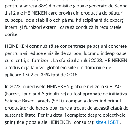
pentru a adresa 88% din emisiile globale generate de Scope
1 și 2 ale HEINEKEN care provin din producția de băuturi,
cu scopul de a stabili o echipă multidisciplinară de experți
interni și furnizori externi, care să conducă la rezultatele
dorite.
HEINEKEN continuă să se concentreze pe acțiuni concrete
pentru a-și reduce emisiile de carbon, lucrând îndeaproape
cu clienții, și furnizorii. La sfârșitul anului 2023, HEINEKEN
a redus deja la nivel global emisiile din domeniile de
aplicare 1 și 2 cu 34% față de 2018.
În 2023, obiectivele HEINEKEN globale net zero și FLAG
(Forest, Land and Agriculture) au fost aprobate de inițiativa
Science Based Targets (SBTi), compania devenind primul
producător de bere global care a trecut de această etapă de
sustenabilitate. Pentru detalii complete despre obiectivele
științifice globale ale HEINEKEN, consultați
site-ul SBTi
.