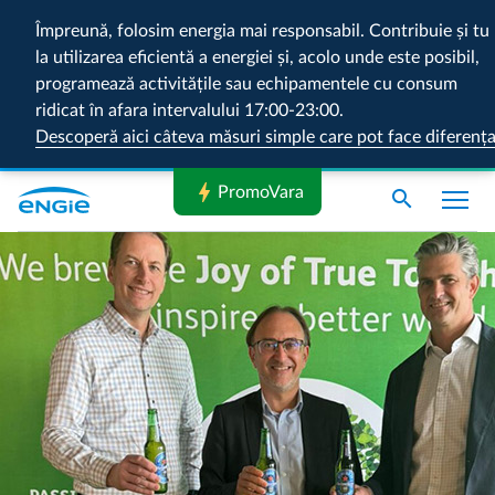
Împreună, folosim energia mai responsabil. Contribuie și tu
la utilizarea eficientă a energiei și, acolo unde este posibil,
programează activitățile sau echipamentele cu consum
ridicat în afara intervalului 17:00-23:00.
Descoperă aici câteva măsuri simple care pot face diferenț
bolt
PromoVara
search