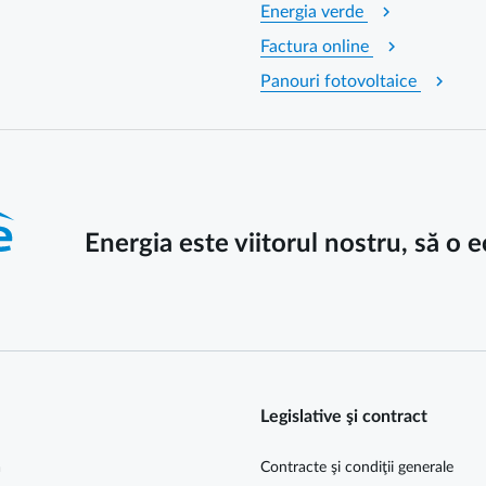
chevron_right
Energia verde
chevron_right
Factura online
chevron_right
Panouri fotovoltaice
Energia este viitorul nostru, să o
Legislative şi contract
ă
Contracte şi condiţii generale