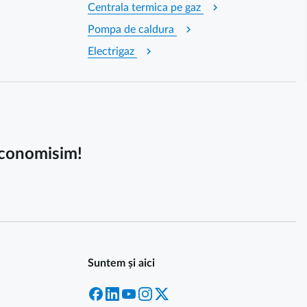
chevron_right
Centrala termica pe gaz
chevron_right
Pompa de caldura
chevron_right
Electrigaz
 economisim!
Suntem și aici
Facebook
LinkedIn
YouTube
Instagram
X