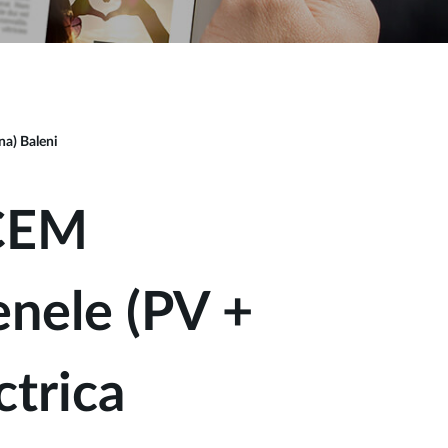
na) Baleni
 CEM
enele (PV +
ctrica