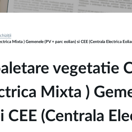
hiziții
ectrica Mixta ) Gemenele (PV + parc eolian) si CEE (Centrala Electrica Eolia
toaletare vegetatie
ectrica Mixta ) Gem
si CEE (Centrala Ele