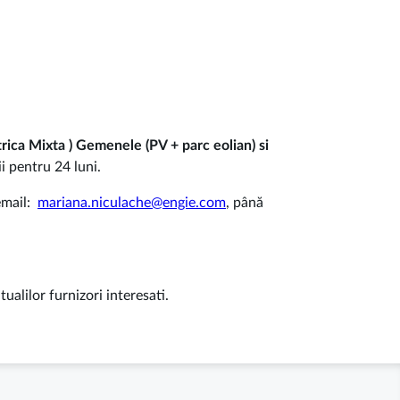
rica Mixta ) Gemenele (PV + parc eolian) si
i pentru 24 luni.
email:
mariana.niculache@engie.com
, până
alilor furnizori interesati.