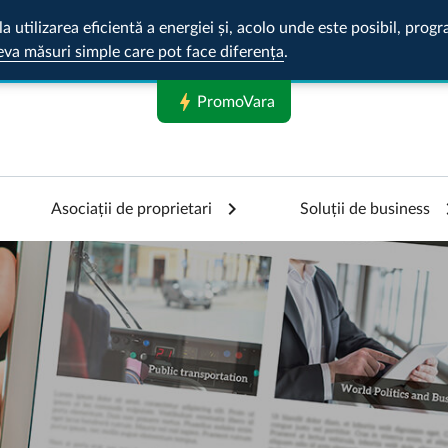
la utilizarea eficientă a energiei și, acolo unde este posibil, pr
eva măsuri simple care pot face diferența
.
bolt
PromoVara
Asociații de proprietari
Soluții de business