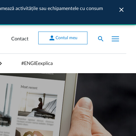
ogramează activitățile sau echipamentele cu consum
close
Închide
person
search
Contul meu
Contact
#ENGIEexplica