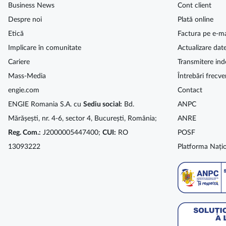
Business News
Cont client
Despre noi
Plată online
Etică
Factura pe e-ma
Implicare în comunitate
Actualizare dat
Cariere
Transmitere ind
Mass-Media
Întrebări frecve
engie.com
Contact
ENGIE Romania S.A. cu
Sediu social:
Bd.
ANPC
Mărășești, nr. 4-6, sector 4, București, România;
ANRE
Reg. Com.:
J2000005447400;
CUI:
RO
POSF
13093222
Platforma Națio