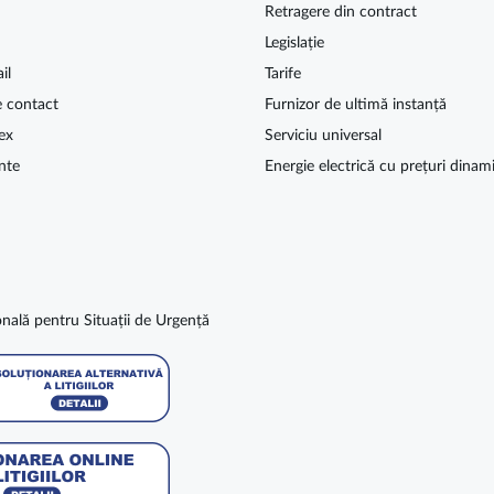
Retragere din contract
Legislație
il
Tarife
e contact
Furnizor de ultimă instanță
ex
Serviciu universal
nte
Energie electrică cu prețuri dinam
nală pentru Situații de Urgență