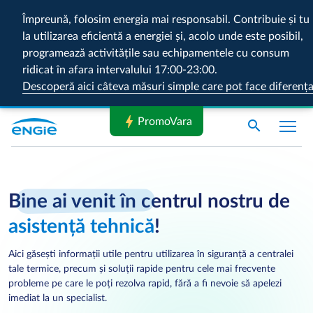
Împreună, folosim energia mai responsabil. Contribuie și tu
la utilizarea eficientă a energiei și, acolo unde este posibil,
programează activitățile sau echipamentele cu consum
ridicat în afara intervalului 17:00-23:00.
Descoperă aici câteva măsuri simple care pot face diferenț
bolt
PromoVara
search
Bine ai venit în ce
ntrul nostru de
asistență tehnică
!
Aici găsești informații utile pentru utilizarea în siguranță a centralei
tale termice, precum și soluții rapide pentru cele mai frecvente
probleme pe care le poți rezolva rapid, fără a fi nevoie să apelezi
imediat la un specialist.