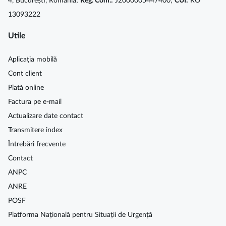
4, București, România;
Reg. Com.:
J2000005447400;
CUI:
RO
13093222
Utile
Aplicaţia mobilă
Cont client
Plată online
Factura pe e-mail
Actualizare date contact
Transmitere index
Întrebări frecvente
Contact
ANPC
ANRE
POSF
Platforma Națională pentru Situații de Urgență