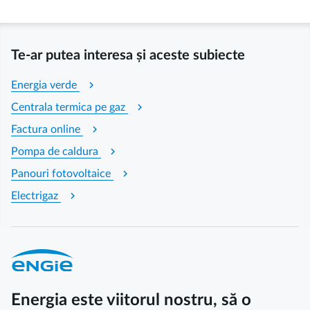
Te-ar putea interesa și aceste subiecte
chevron_right
Energia verde
chevron_right
Centrala termica pe gaz
chevron_right
Factura online
chevron_right
Pompa de caldura
chevron_right
Panouri fotovoltaice
chevron_right
Electrigaz
Energia este viitorul nostru, să o