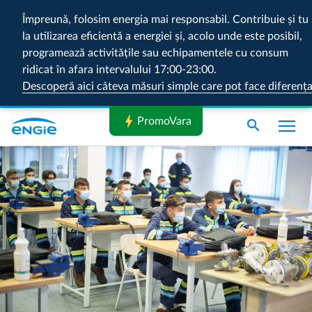
Împreună, folosim energia mai responsabil. Contribuie și tu
la utilizarea eficientă a energiei și, acolo unde este posibil,
programează activitățile sau echipamentele cu consum
ridicat în afara intervalului 17:00-23:00.
Descoperă aici câteva măsuri simple care pot face diferenț
bolt
PromoVara
search