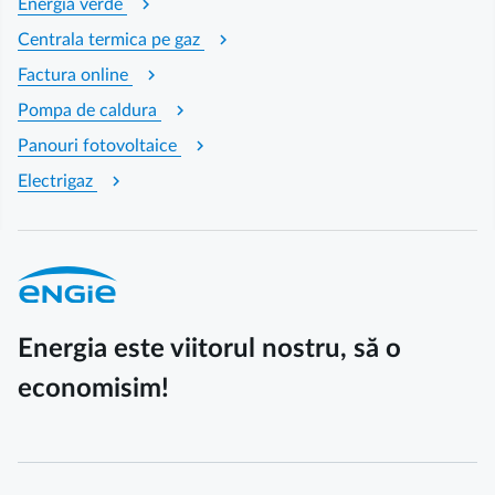
chevron_right
Energia verde
chevron_right
Centrala termica pe gaz
chevron_right
Factura online
chevron_right
Pompa de caldura
chevron_right
Panouri fotovoltaice
chevron_right
Electrigaz
Energia este viitorul nostru, să o
economisim!