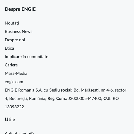
Despre ENGIE
Noutăți
Business News
Despre noi
Etică
Implicare în comunitate
Cariere
Mass-Media
engie.com
ENGIE Romania S.A. cu
Sediu social:
Bd. Mărășești, nr. 4-6, sector
4, București, România;
Reg. Com.:
J2000005447400;
CUI:
RO
13093222
Utile
Aplicaţia mobilă