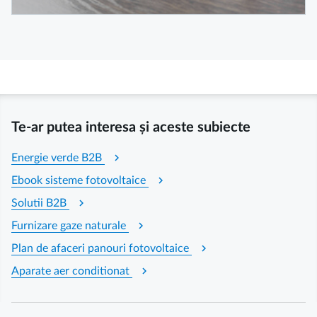
Respectarea standardelor de calitate în operarea și
mentenanța acestor instalații, asigură buna lor
funcționare, eficiența și durabilitatea acestora.
Te-ar putea interesa și aceste subiecte
chevron_right
Energie verde B2B
chevron_right
Ebook sisteme fotovoltaice
chevron_right
Solutii B2B
chevron_right
Furnizare gaze naturale
chevron_right
Plan de afaceri panouri fotovoltaice
chevron_right
Aparate aer conditionat