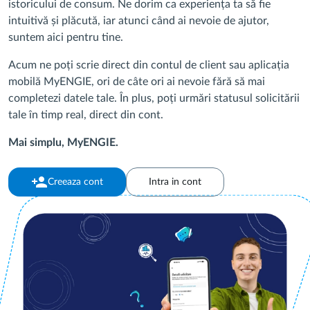
istoricului de consum. Ne dorim ca experiența ta să fie
intuitivă și plăcută, iar atunci când ai nevoie de ajutor,
suntem aici pentru tine.
Acum ne poți scrie direct din contul de client sau aplicația
mobilă MyENGIE, ori de câte ori ai nevoie fără să mai
completezi datele tale. În plus, poți urmări statusul solicitării
tale în timp real, direct din cont.
Mai simplu, MyENGIE.
person_add
Creeaza cont
Intra in cont