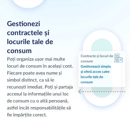
Gestionezi
contractele și
locurile tale de
consum
Contracte și locuri de
Poți organiza ușor mai multe
consum
locuri de consum în același cont.
Gestionează simplu
și oferă acces catre
Fiecare poate avea nume și
locurile tale de
simbol distinct, ca să le
consum
recunoști imediat. Poți și partaja
accesul la informațiile unui loc
de consum cu o altă persoană,
astfel încât responsabilitățile să
fie împărțite corect.