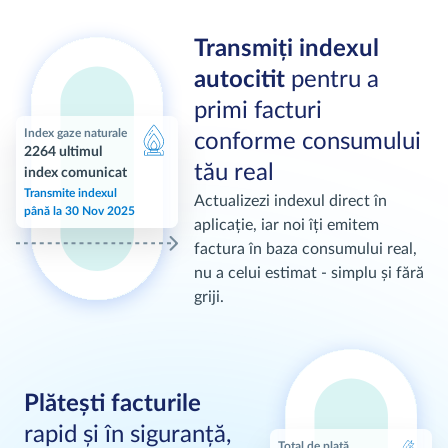
Transmiți indexul
autocitit
pentru a
primi facturi
Index gaze naturale
conforme consumului
2264 ultimul
tău real
index comunicat
Transmite indexul
Actualizezi indexul direct în
până la 30 Nov 2025
aplicație, iar noi îți emitem
factura în baza consumului real,
nu a celui estimat - simplu și fără
griji.
Plătești facturile
rapid și în siguranță,
Total de plată