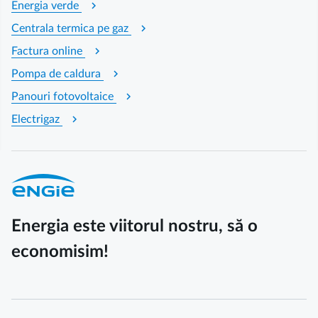
chevron_right
Energia verde
chevron_right
Centrala termica pe gaz
chevron_right
Factura online
chevron_right
Pompa de caldura
chevron_right
Panouri fotovoltaice
chevron_right
Electrigaz
Energia este viitorul nostru, să o
economisim!