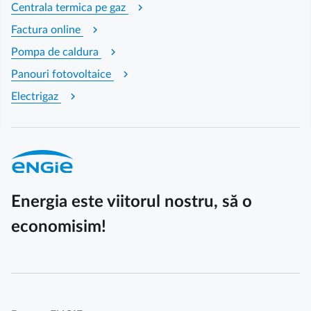
chevron_right
Centrala termica pe gaz
chevron_right
Factura online
chevron_right
Pompa de caldura
chevron_right
Panouri fotovoltaice
chevron_right
Electrigaz
Energia este viitorul nostru, să o
economisim!