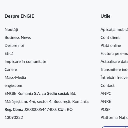
Despre ENGIE
Utile
Noutăți
Aplicaţia mobil
Business News
Cont client
Despre noi
Plată online
Etică
Factura pe e-ma
Implicare în comunitate
Actualizare dat
Cariere
Transmitere ind
Mass-Media
Întrebări frecve
engie.com
Contact
ENGIE Romania S.A. cu
Sediu social:
Bd.
ANPC
Mărășești, nr. 4-6, sector 4, București, România;
ANRE
Reg. Com.:
J2000005447400;
CUI:
RO
POSF
13093222
Platforma Națio