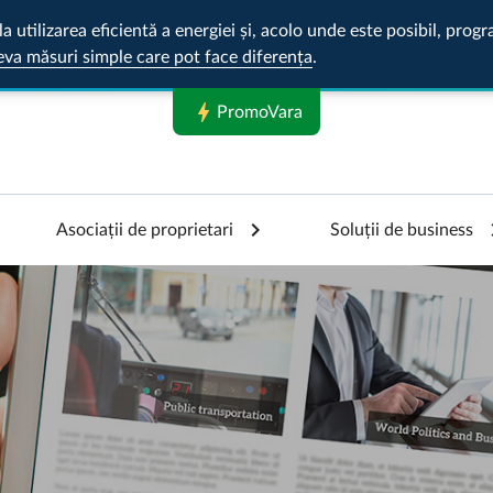
la utilizarea eficientă a energiei și, acolo unde este posibil, pr
eva măsuri simple care pot face diferența
.
bolt
PromoVara
Asociații de proprietari
Soluții de business