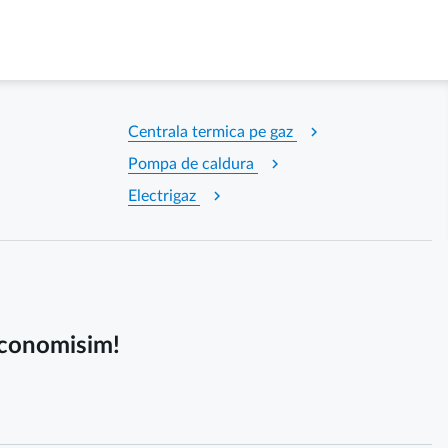
chevron_right
Centrala termica pe gaz
chevron_right
Pompa de caldura
chevron_right
Electrigaz
 economisim!