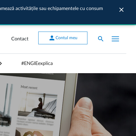
ogramează activitățile sau echipamentele cu consum
close
Închide
person
search
Contul meu
Contact
#ENGIEexplica