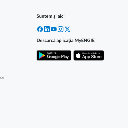
Suntem și aici
Facebook
LinkedIn
YouTube
Instagram
X
Descarcă aplicația MyENGIE
ice