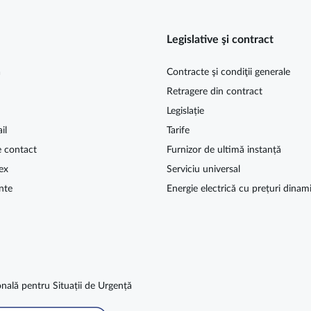
Legislative şi contract
ă
Contracte şi condiţii generale
Retragere din contract
Legislație
il
Tarife
e contact
Furnizor de ultimă instanță
ex
Serviciu universal
nte
Energie electrică cu prețuri dinam
nală pentru Situații de Urgență