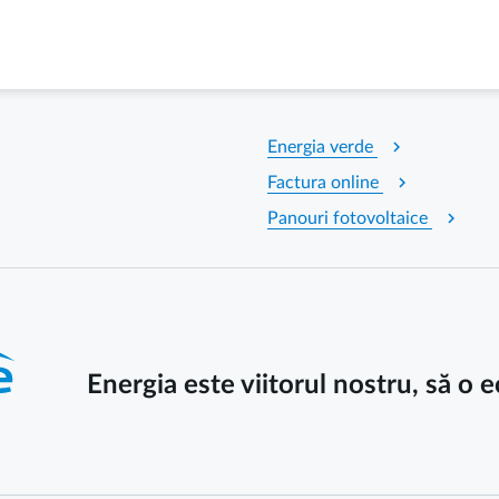
chevron_right
Energia verde
chevron_right
Factura online
chevron_right
Panouri fotovoltaice
Energia este viitorul nostru, să o