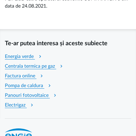
data de 24.08.2021.
Te-ar putea interesa și aceste subiecte
chevron_right
Energia verde
chevron_right
Centrala termica pe gaz
chevron_right
Factura online
chevron_right
Pompa de caldura
chevron_right
Panouri fotovoltaice
chevron_right
Electrigaz