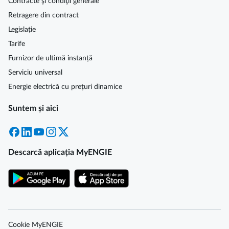
Contracte şi condiţii generale
Retragere din contract
Legislație
Tarife
Furnizor de ultimă instanță
Serviciu universal
Energie electrică cu prețuri dinamice
Suntem și aici
Facebook
LinkedIn
YouTube
Instagram
X
Descarcă aplicația MyENGIE
Cookie MyENGIE