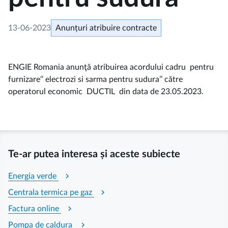
13-06-2023
Anunțuri atribuire contracte
ENGIE Romania anunţă atribuirea acordului cadru pentru
furnizare‘’ electrozi si sarma pentru sudura’’ către
operatorul economic DUCTIL din data de 23.05.2023.
Te-ar putea interesa și aceste subiecte
chevron_right
Energia verde
chevron_right
Centrala termica pe gaz
chevron_right
Factura online
chevron_right
Pompa de caldura