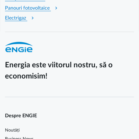
chevron_right
Panouri fotovoltaice
chevron_right
Electrigaz
Energia este viitorul nostru, să o
economisim!
Despre ENGIE
Noutăți
Business News