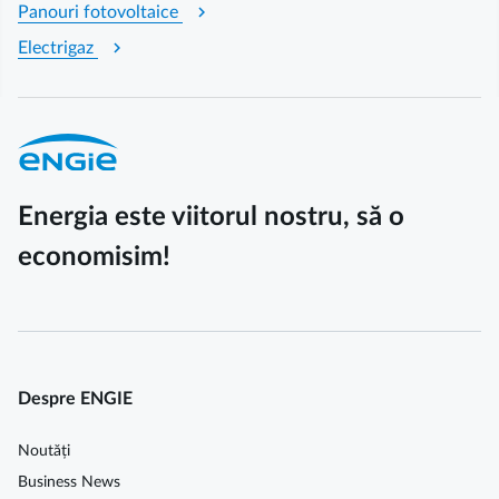
chevron_right
Panouri fotovoltaice
chevron_right
Electrigaz
Energia este viitorul nostru, să o
economisim!
Despre ENGIE
Noutăți
Business News