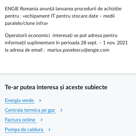
ENGIE Romania anunță lansarea procedurii de achiziție
pentru : «echipament IT pentru stocare date – medii
paralele/clone infra»
Operatorii economici interesați se pot adresa pentru
informații suplimentare în perioada 28 sept. – 1 nov. 2021
la adresa de email : marius.pavelescu@engie.com
Te-ar putea interesa și aceste subiecte
chevron_right
Energia verde
chevron_right
Centrala termica pe gaz
chevron_right
Factura online
chevron_right
Pompa de caldura