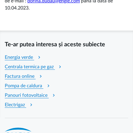
de e-mail :
dorina.dudau@engie.com
pȃna la data de
10.04.2023.
Te-ar putea interesa și aceste subiecte
chevron_right
Energia verde
chevron_right
Centrala termica pe gaz
chevron_right
Factura online
chevron_right
Pompa de caldura
chevron_right
Panouri fotovoltaice
chevron_right
Electrigaz