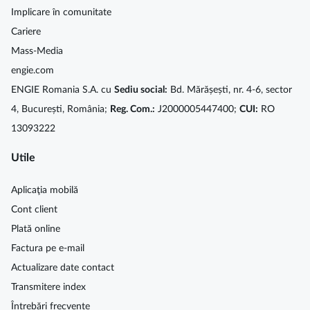
Implicare în comunitate
Cariere
Mass-Media
engie.com
ENGIE Romania S.A. cu
Sediu social:
Bd. Mărășești, nr. 4-6, sector
4, București, România;
Reg. Com.:
J2000005447400;
CUI:
RO
13093222
Utile
Aplicaţia mobilă
Cont client
Plată online
Factura pe e-mail
Actualizare date contact
Transmitere index
Întrebări frecvente