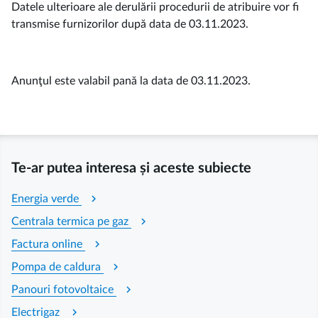
Datele ulterioare ale derulării procedurii de atribuire vor fi
transmise furnizorilor după data de 03.11.2023.
Anunţul este valabil pană la data de 03.11.2023.
Te-ar putea interesa și aceste subiecte
chevron_right
Energia verde
chevron_right
Centrala termica pe gaz
chevron_right
Factura online
chevron_right
Pompa de caldura
chevron_right
Panouri fotovoltaice
chevron_right
Electrigaz