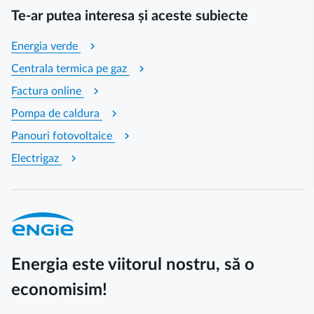
Te-ar putea interesa și aceste subiecte
chevron_right
Energia verde
chevron_right
Centrala termica pe gaz
chevron_right
Factura online
chevron_right
Pompa de caldura
chevron_right
Panouri fotovoltaice
chevron_right
Electrigaz
Energia este viitorul nostru, să o
economisim!