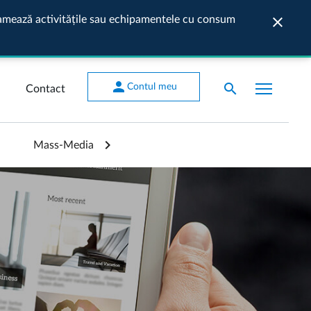
ogramează activitățile sau echipamentele cu consum
close
Închide
person
search
Contul meu
Contact
Mass-Media