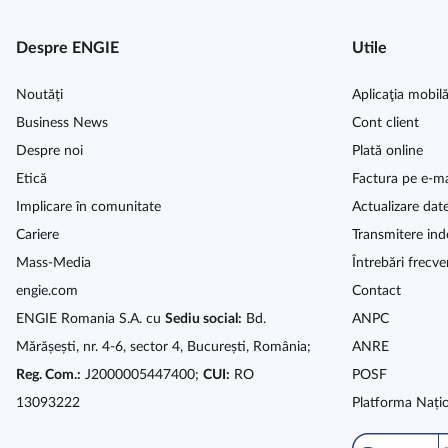
Despre ENGIE
Utile
Noutăți
Aplicaţia mobil
Business News
Cont client
Despre noi
Plată online
Etică
Factura pe e-ma
Implicare în comunitate
Actualizare dat
Cariere
Transmitere ind
Mass-Media
Întrebări frecve
engie.com
Contact
ENGIE Romania S.A. cu
Sediu social:
Bd.
ANPC
Mărășești, nr. 4-6, sector 4, București, România;
ANRE
Reg. Com.:
J2000005447400;
CUI:
RO
POSF
13093222
Platforma Națio