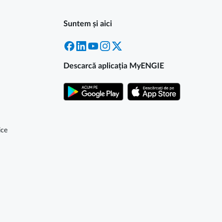
Suntem și aici
Facebook
LinkedIn
YouTube
Instagram
X
Descarcă aplicația MyENGIE
ice