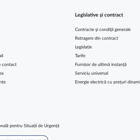
Legislative şi contract
ă
Contracte şi condiţii generale
Retragere din contract
Legislație
il
Tarife
e contact
Furnizor de ultimă instanță
ex
Serviciu universal
nte
Energie electrică cu prețuri dinam
nală pentru Situații de Urgență