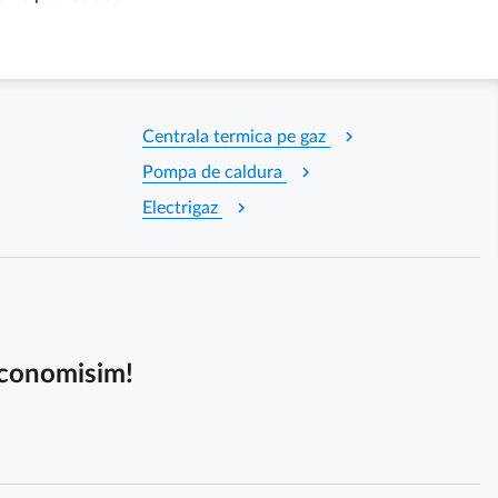
chevron_right
Centrala termica pe gaz
chevron_right
Pompa de caldura
chevron_right
Electrigaz
 economisim!