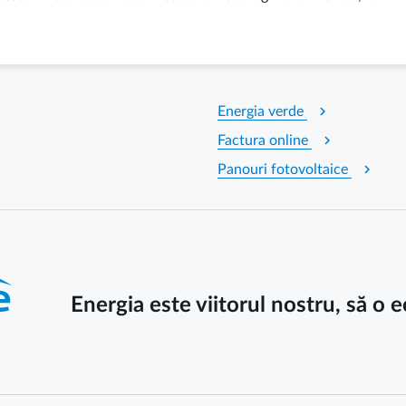
chevron_right
Energia verde
chevron_right
Factura online
chevron_right
Panouri fotovoltaice
Energia este viitorul nostru, să o