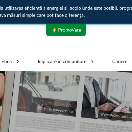
la utilizarea eficientă a energiei și, acolo unde este posibil, pr
eva măsuri simple care pot face diferența
.
bolt
PromoVara
Etică
Implicare în comunitate
Cariere