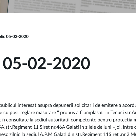
lic 05-02-2020
c 05-02-2020
icul interesat asupra depunerii solicitarii de emitere a acordu
le cu post reglare masurare ″ propus a fi amplasat in Tecuci 
 fi consultate la sediul autoritatii competente pentru protectia 
SA,str.Regiment 11 Siret nr.46A Galati în zilele de luni –joi, între 
esc zilnic la sediul A.P.M Galati din str.Regiment 11Siret ,nr.2 Mu