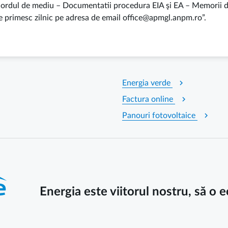
rdul de mediu – Documentatii procedura EIA şi EA – Memorii de p
se primesc zilnic pe adresa de email office@apmgl.anpm.ro”.
chevron_right
Energia verde
chevron_right
Factura online
chevron_right
Panouri fotovoltaice
Energia este viitorul nostru, să o