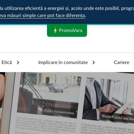
la utilizarea eficientă a energiei și, acolo unde este posibil, pr
eva măsuri simple care pot face diferența
.
bolt
PromoVara
Etică
Implicare în comunitate
Cariere