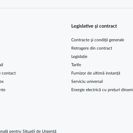
Legislative şi contract
ă
Contracte şi condiţii generale
Retragere din contract
Legislație
il
Tarife
e contact
Furnizor de ultimă instanță
ex
Serviciu universal
nte
Energie electrică cu prețuri dinam
nală pentru Situații de Urgență