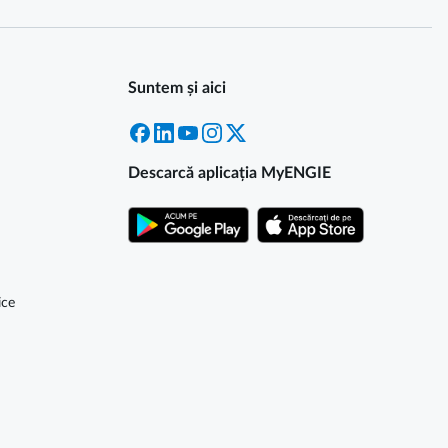
Suntem și aici
Facebook
LinkedIn
YouTube
Instagram
X
Descarcă aplicația MyENGIE
ice