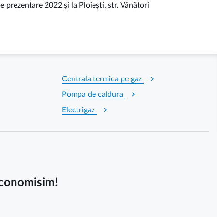
rezentare 2022 şi la Ploieşti, str. Vânători
chevron_right
Centrala termica pe gaz
chevron_right
Pompa de caldura
chevron_right
Electrigaz
 economisim!