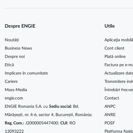
Despre ENGIE
Utile
Noutăți
Aplicaţia mobil
Business News
Cont client
Despre noi
Plată online
Etică
Factura pe e-ma
Implicare în comunitate
Actualizare dat
Cariere
Transmitere ind
Mass-Media
Întrebări frecve
engie.com
Contact
ENGIE Romania S.A. cu
Sediu social:
Bd.
ANPC
Mărășești, nr. 4-6, sector 4, București, România;
ANRE
Reg. Com.:
J2000005447400;
CUI:
RO
POSF
13093222
Platforma Națio