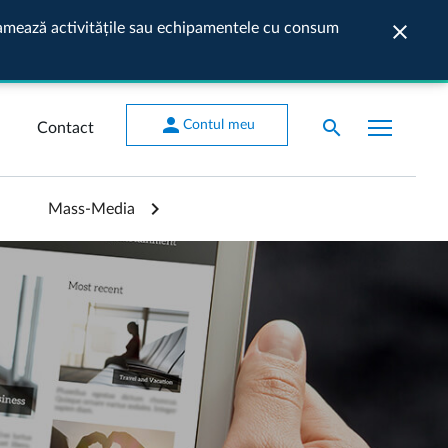
ogramează activitățile sau echipamentele cu consum
close
Închide
person
search
Contul meu
Contact
Mass-Media