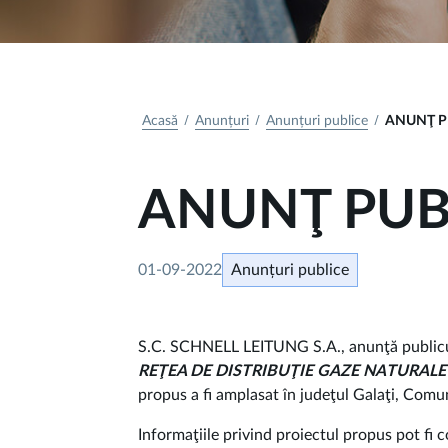
Acasă
Anunțuri
Anunțuri publice
ANUNŢ P
ANUNŢ PUB
01-09-2022
Anunțuri publice
S.C. SCHNELL LEITUNG S.A., anunţă publicul 
REŢEA DE DISTRIBUŢIE GAZE NATURALE
propus a fi amplasat în judeţul Galaţi, Comu
Informaţiile privind proiectul propus pot fi 