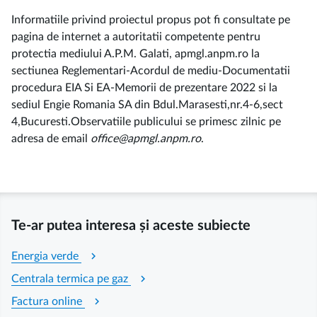
Informatiile privind proiectul propus pot fi consultate pe
pagina de internet a autoritatii competente pentru
protectia mediului A.P.M. Galati, apmgl.anpm.ro la
sectiunea Reglementari-Acordul de mediu-Documentatii
procedura EIA Si EA-Memorii de prezentare 2022 si la
sediul Engie Romania SA din Bdul.Marasesti,nr.4-6,sect
4,Bucuresti.Observatiile publicului se primesc zilnic pe
adresa de email
office@apmgl.anpm.ro
.
Te-ar putea interesa și aceste subiecte
chevron_right
Energia verde
chevron_right
Centrala termica pe gaz
chevron_right
Factura online