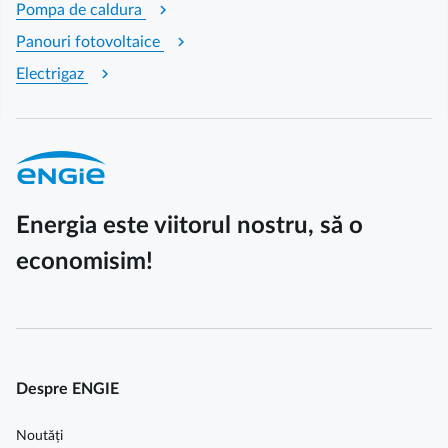
chevron_right
Pompa de caldura
chevron_right
Panouri fotovoltaice
chevron_right
Electrigaz
Energia este viitorul nostru, să o
economisim!
Despre ENGIE
Noutăți