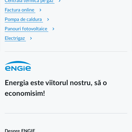
chevron_right
Centrala termica pe gaz
chevron_right
Factura online
chevron_right
Pompa de caldura
chevron_right
Panouri fotovoltaice
chevron_right
Electrigaz
Energia este viitorul nostru, să o
economisim!
Despre ENGIE