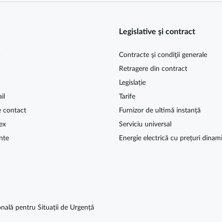
Legislative şi contract
ă
Contracte şi condiţii generale
Retragere din contract
Legislație
il
Tarife
e contact
Furnizor de ultimă instanță
ex
Serviciu universal
nte
Energie electrică cu prețuri dinam
nală pentru Situații de Urgență