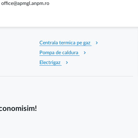
ail office@apmgl.anpm.ro
chevron_right
Centrala termica pe gaz
chevron_right
Pompa de caldura
chevron_right
Electrigaz
 economisim!