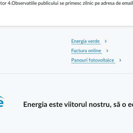
ctor 4.Observatiile publicului se primesc zilnic pe adresa de em
chevron_right
Energia verde
chevron_right
Factura online
chevron_right
Panouri fotovoltaice
Energia este viitorul nostru, să o