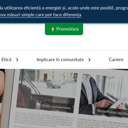
la utilizarea eficientă a energiei și, acolo unde este posibil, pr
eva măsuri simple care pot face diferența
.
bolt
PromoVara
Etică
Implicare în comunitate
Cariere