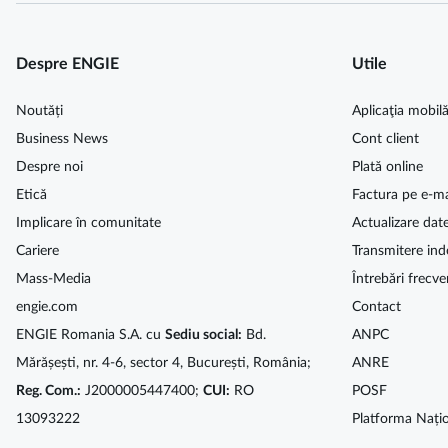
Despre ENGIE
Utile
Noutăți
Aplicaţia mobil
Business News
Cont client
Despre noi
Plată online
Etică
Factura pe e-ma
Implicare în comunitate
Actualizare dat
Cariere
Transmitere ind
Mass-Media
Întrebări frecve
engie.com
Contact
ENGIE Romania S.A. cu
Sediu social:
Bd.
ANPC
Mărășești, nr. 4-6, sector 4, București, România;
ANRE
Reg. Com.:
J2000005447400;
CUI:
RO
POSF
13093222
Platforma Națio