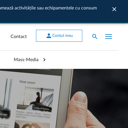
ogramează activitățile sau echipamentele cu consum
close
Închide
person
search
Contul meu
Contact
Mass-Media