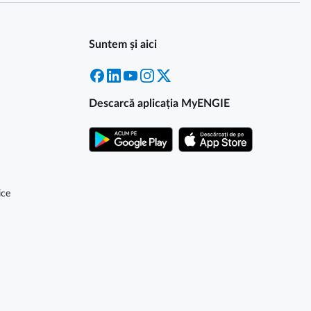
Suntem și aici
Facebook
LinkedIn
YouTube
Instagram
X
Descarcă aplicația MyENGIE
ice