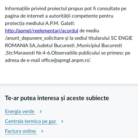
Informațiile privind proiectul propus pot fi consultate pe
pagina de internet a autorității competente pentru
protecția mediului A.P.M. Galati:
http://apmgl/reglementari/acordul
de mediu
/anunt_depunere_solicitare și la sediul titularului SC ENGIE
ROMANIA SA,Judetul Bucuresti ,Municipiul Bucuresti
,Str.Marasesti Nr.4-6.Observatiile publicului se primesc pe
adresa de e-mail office@apmgl.anpm.ro’.
Te-ar putea interesa și aceste subiecte
chevron_right
Energia verde
chevron_right
Centrala termica pe gaz
chevron_right
Factura online