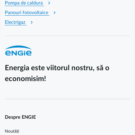
chevron_right
Pompa de caldura
chevron_right
Panouri fotovoltaice
chevron_right
Electrigaz
Energia este viitorul nostru, să o
economisim!
Despre ENGIE
Noutăți