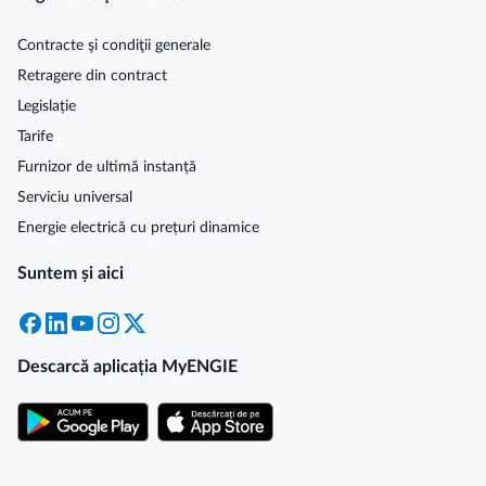
Contracte şi condiţii generale
Retragere din contract
Legislație
Tarife
Furnizor de ultimă instanță
Serviciu universal
Energie electrică cu prețuri dinamice
Suntem și aici
Facebook
LinkedIn
YouTube
Instagram
X
Descarcă aplicația MyENGIE