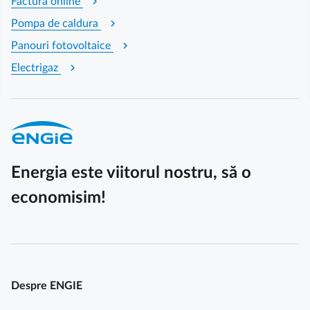
chevron_right
Factura online
chevron_right
Pompa de caldura
chevron_right
Panouri fotovoltaice
chevron_right
Electrigaz
Energia este viitorul nostru, să o
economisim!
Despre ENGIE