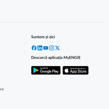
Suntem și aici
Facebook
LinkedIn
YouTube
Instagram
X
Descarcă aplicația MyENGIE
ice