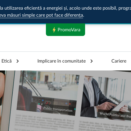
la utilizarea eficientă a energiei și, acolo unde este posibil, pr
eva măsuri simple care pot face diferența
.
bolt
PromoVara
Etică
Implicare în comunitate
Cariere