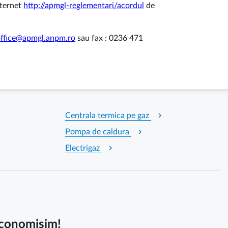
nternet
http://apmgl-reglementari/acordul
de
ffice@apmgl.anpm.ro
sau fax : 0236 471
chevron_right
Centrala termica pe gaz
chevron_right
Pompa de caldura
chevron_right
Electrigaz
 economisim!