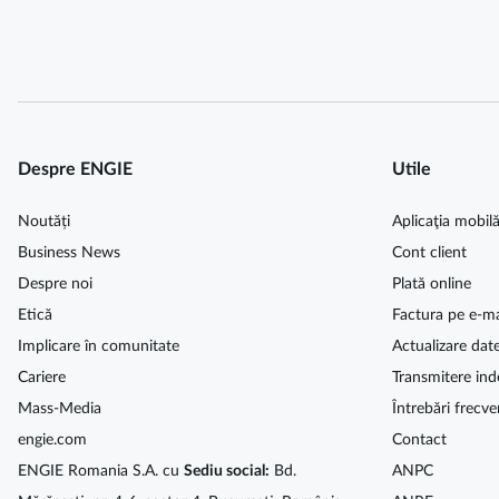
Despre ENGIE
Utile
Noutăți
Aplicaţia mobil
Business News
Cont client
Despre noi
Plată online
Etică
Factura pe e-ma
Implicare în comunitate
Actualizare dat
Cariere
Transmitere ind
Mass-Media
Întrebări frecve
engie.com
Contact
ENGIE Romania S.A. cu
Sediu social:
Bd.
ANPC