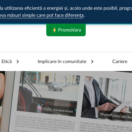
la utilizarea eficientă a energiei și, acolo unde este posibil, pr
eva măsuri simple care pot face diferența
.
bolt
PromoVara
Etică
Implicare în comunitate
Cariere