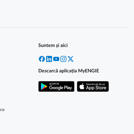
Suntem și aici
Facebook
LinkedIn
YouTube
Instagram
X
Descarcă aplicația MyENGIE
ice