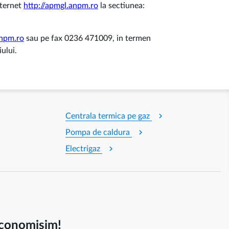
nternet
http://apmgl.anpm.ro
la sectiunea:
anpm.ro
sau pe fax 0236 471009, in termen
ului.
chevron_right
Centrala termica pe gaz
chevron_right
Pompa de caldura
chevron_right
Electrigaz
 economisim!