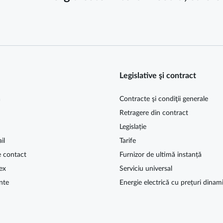
Legislative şi contract
ă
Contracte şi condiţii generale
Retragere din contract
Legislație
il
Tarife
e contact
Furnizor de ultimă instanță
ex
Serviciu universal
nte
Energie electrică cu prețuri dinam