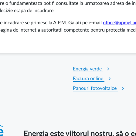
care o fundamenteaza pot fi consultate la urmatoarea adresa de i
cizie etapa de incadrare.
 de incadrare se primesc la A.P.M. Galati pe e-mail
office@apmgl.
 pagina de internet a autoritatii competente pentru protectia medi
chevron_right
Energia verde
chevron_right
Factura online
chevron_right
Panouri fotovoltaice
Energia este viitorul nostru, să o