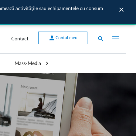
ogramează activitățile sau echipamentele cu consum
close
Închide
person
search
Contul meu
Contact
Mass-Media