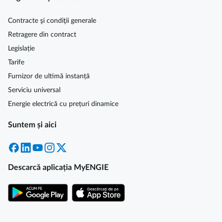
Contracte şi condiţii generale
Retragere din contract
Legislație
Tarife
Furnizor de ultimă instanță
Serviciu universal
Energie electrică cu prețuri dinamice
Suntem și aici
Facebook
LinkedIn
YouTube
Instagram
X
Descarcă aplicația MyENGIE