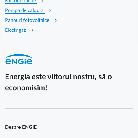
chevron_right
Factura online
chevron_right
Pompa de caldura
chevron_right
Panouri fotovoltaice
chevron_right
Electrigaz
Energia este viitorul nostru, să o
economisim!
Despre ENGIE