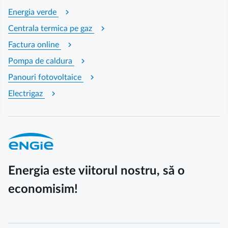
chevron_right
Energia verde
chevron_right
Centrala termica pe gaz
chevron_right
Factura online
chevron_right
Pompa de caldura
chevron_right
Panouri fotovoltaice
chevron_right
Electrigaz
Energia este viitorul nostru, să o
economisim!