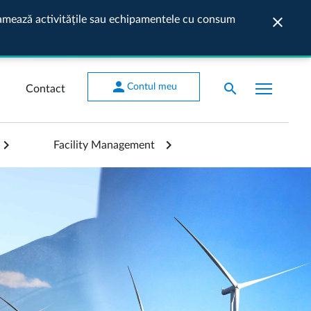
ogramează activitățile sau echipamentele cu consum
close
Închide
person
search
Contul meu
Contact
Facility Management