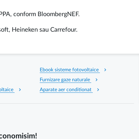
en PPA, conform BloombergNEF.
soft, Heineken sau Carrefour.
chevron_right
Ebook sisteme fotovoltaice
chevron_right
Furnizare gaze naturale
chevron_right
chevron_right
oltaice
Aparate aer conditionat
 economisim!