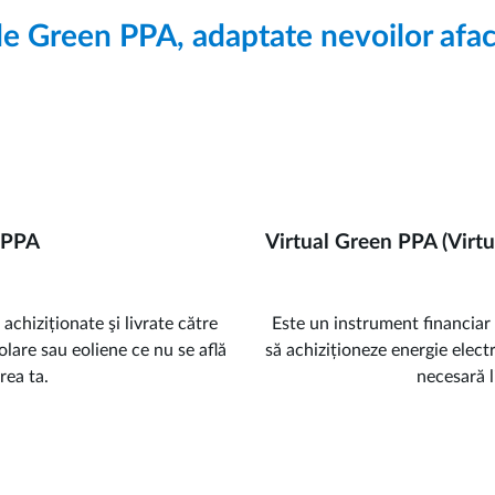
de Green PPA, adaptate nevoilor aface
Virtual Green PPA (Virt
 PPA
Este un instrument financiar
achiziționate şi livrate către
să achiziționeze energie electr
solare sau eoliene ce nu se află
necesară l
rea ta.