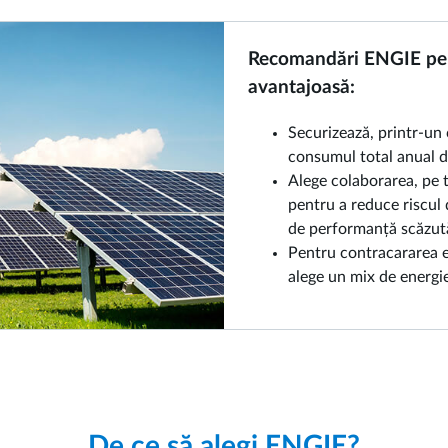
Recomandări ENGIE pen
avantajoasă:
Securizează, printr-un
consumul total anual de
Alege colaborarea, pe 
pentru a reduce riscul d
de performanță scăzut
Pentru contracararea e
alege un mix de energie
De ce să alegi ENGIE?