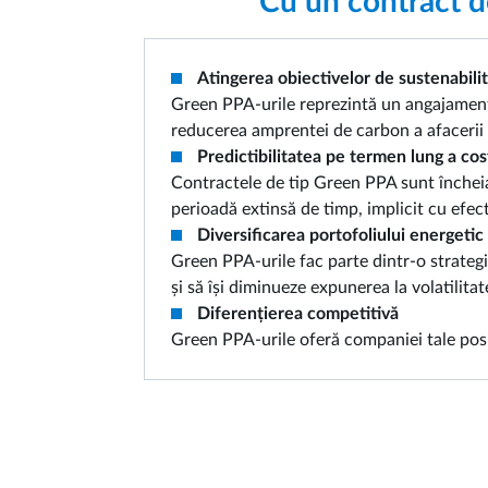
Cu un contract d
Atingerea obiectivelor de sustenabilit
Green PPA-urile reprezintă un angajament 
reducerea amprentei de carbon a afacerii 
Predictibilitatea pe termen lung a cos
Contractele de tip Green PPA sunt încheia
perioadă extinsă de timp, implicit cu efect
Diversificarea portofoliului energetic
Green PPA-urile fac parte dintr-o strategie
și să își diminueze expunerea la volatilitat
Diferențierea competitivă
Green PPA-urile oferă companiei tale posibi