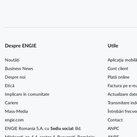
Despre ENGIE
Utile
Noutăți
Aplicaţia mobil
Business News
Cont client
Despre noi
Plată online
Etică
Factura pe e-ma
Implicare în comunitate
Actualizare dat
Cariere
Transmitere ind
Mass-Media
Întrebări frecve
engie.com
Contact
ENGIE Romania S.A. cu
Sediu social:
Bd.
ANPC