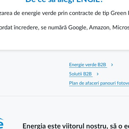
izarea de energie verde prin contracte de tip Gre
acordat încredere, se numără Google, Amazon, Micro
chevron_right
Energie verde B2B
chevron_right
Solutii B2B
Plan de afaceri panouri fotov
Energia este viitorul nostru, să o