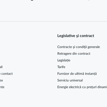
Legislative şi contract
ă
Contracte şi condiţii generale
Retragere din contract
Legislație
il
Tarife
e contact
Furnizor de ultimă instanță
ex
Serviciu universal
nte
Energie electrică cu prețuri dinam