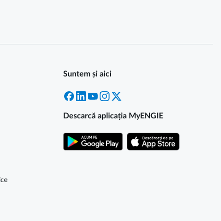
Suntem și aici
Facebook
LinkedIn
YouTube
Instagram
X
Descarcă aplicația MyENGIE
ice