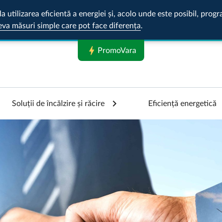
la utilizarea eficientă a energiei și, acolo unde este posibil, pr
eva măsuri simple care pot face diferența
.
bolt
PromoVara
Soluții de încălzire și răcire
Eficiență energetică