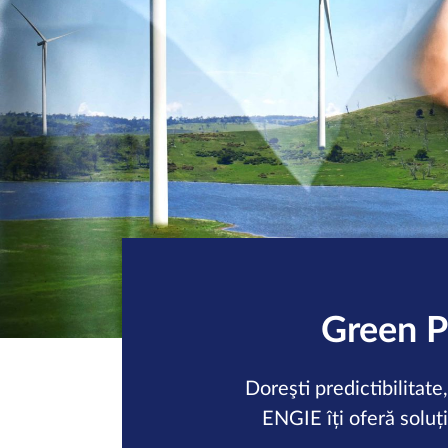
Green PP
Doreşti predictibilitate
ENGIE îți oferă soluț