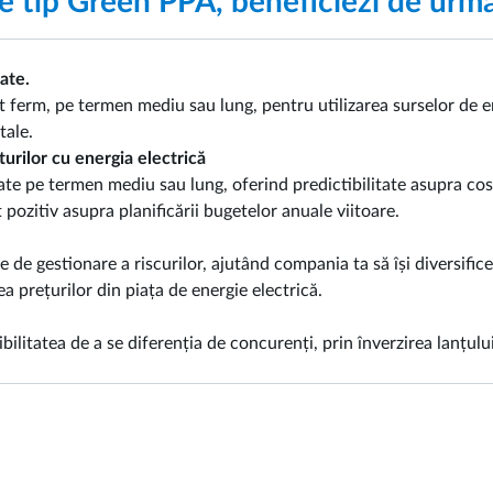
e tip Green PPA, beneficiezi de urmă
ate.
ferm, pe termen mediu sau lung, pentru utilizarea surselor de en
tale.
turilor cu energia electrică
te pe termen mediu sau lung, oferind predictibilitate asupra cost
 pozitiv asupra planificării bugetelor anuale viitoare.
 de gestionare a riscurilor, ajutând compania ta să își diversifice
ea prețurilor din piața de energie electrică.
litatea de a se diferenția de concurenți, prin înverzirea lanțului