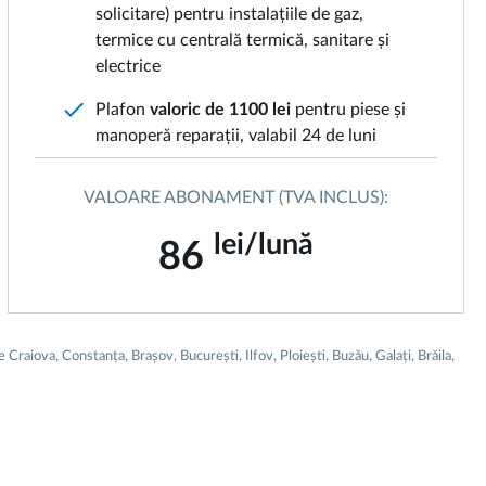
solicitare) pentru instalațiile de gaz,
termice cu centrală termică, sanitare și
electrice
check
Plafon
valoric de 1100 lei
pentru piese și
manoperă reparații, valabil 24 de luni
VALOARE ABONAMENT (TVA INCLUS):
lei/lună
86
raiova, Constanța, Brașov, București, Ilfov, Ploiești, Buzău, Galați, Brăila,