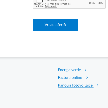
Vreau ofertă
chevron_right
Energia verde
chevron_right
Factura online
chevron_right
Panouri fotovoltaice