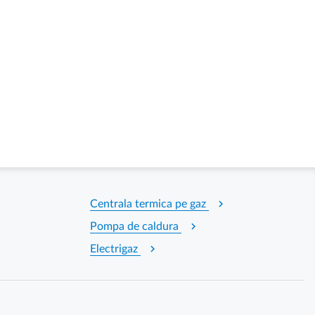
chevron_right
Centrala termica pe gaz
chevron_right
Pompa de caldura
chevron_right
Electrigaz