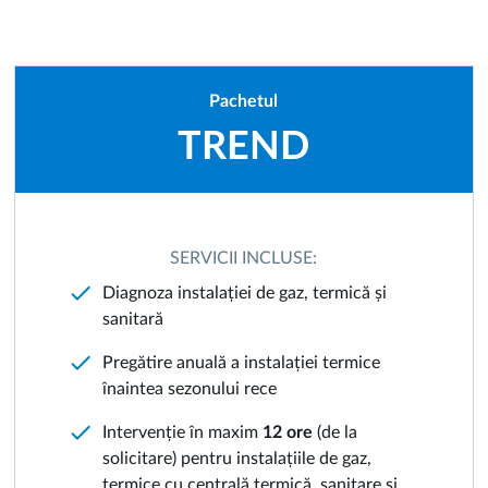
Pachetul
TREND
SERVICII INCLUSE:
check
Diagnoza instalației de gaz, termică și
sanitară
check
Pregătire anuală a instalației termice
înaintea sezonului rece
check
Intervenție în maxim
12 ore
(de la
solicitare) pentru instalațiile de gaz,
termice cu centrală termică, sanitare și