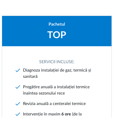
Pachetul
TOP
SERVICII INCLUSE:
check
Diagnoza instalației de gaz, termică și
sanitară
check
Pregătire anuală a instalației termice
înaintea sezonului rece
check
Revizia anuală a centeralei termice
check
Intervenție în maxim
6 ore
(de la