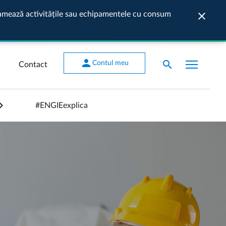
ogramează activitățile sau echipamentele cu consum
close
Închide
person
search
Contul meu
Contact
#ENGIEexplica