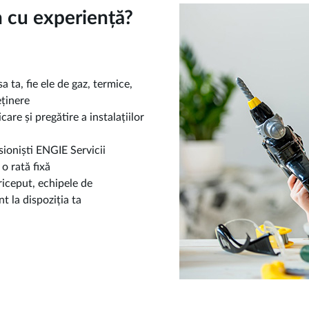
n cu experiență?
a ta, fie ele de gaz, termice,
eținere
care și pregătire a instalațiilor
sioniști ENGIE Servicii
o rată fixă
riceput, echipele de
t la dispoziția ta