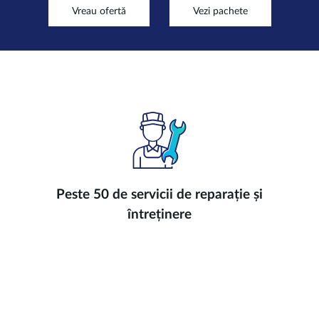
Vreau ofertă
Vezi pachete
Peste 50 de servicii de reparație și
întreținere