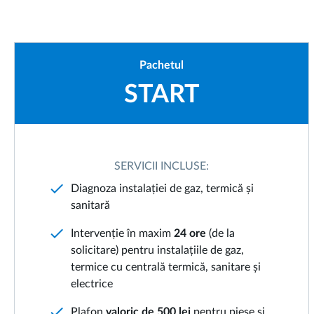
Pachetul
START
SERVICII INCLUSE:
check
Diagnoza instalației de gaz, termică și
sanitară
check
Intervenție în maxim
24 ore
(de la
solicitare) pentru instalațiile de gaz,
termice cu centrală termică, sanitare și
electrice
check
Plafon
valoric de 500 lei
pentru piese și