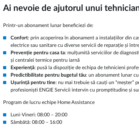
Ai nevoie de ajutorul unui tehnicia
Printr-un abonament lunar beneficiezi de:
Confort
: prin acoperirea în abonament a instalațiilor din cas
electrice sau sanitare cu diverse servicii de reparație și într
Prevenție pentru casa ta
: mulțumită serviciilor de diagnosti
și centralei termice pentru iarnă
Experiență
: pusă la dispoziție de echipa de tehnicieni profe
Predictibilitate pentru bugetul tău
: un abonament lunar cu 
Ușurință pentru tine
: nu mai trebuie să cauți un “meșter” p
profesioniști ENGIE Servicii intervin cu promptitudine și sun
Program de lucru echipe Home Assistance
Luni-Vineri: 08:00 – 20:00
Sâmbătă: 08:00 – 16:00