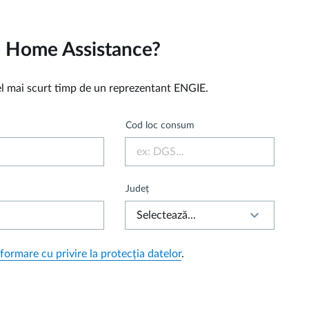
le Home Assistance?
cel mai scurt timp de un reprezentant ENGIE.
Cod loc consum
Județ
keyboard_arrow_down
formare cu privire la protecția datelor
.