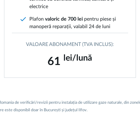
electrice
check
Plafon
valoric de 700 lei
pentru piese și
manoperă reparații, valabil 24 de luni
VALOARE ABONAMENT (TVA INCLUS):
lei/lună
61
a de verificări/revizii pentru instalația de utilizare gaze naturale, din zonele C
 este disponibil doar în București și județul Ilfov.