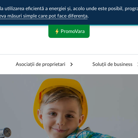
la utilizarea eficientă a energiei și, acolo unde este posibil, pr
eva măsuri simple care pot face diferența
.
bolt
PromoVara
Asociații de proprietari
Soluții de business