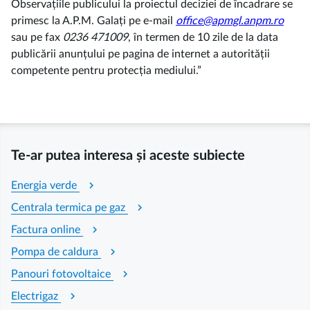
Observațiile publicului la proiectul deciziei de încadrare se
primesc la A.P.M. Galați pe e-mail
office@apmgl.anpm.ro
sau pe fax
0236 471009
, în termen de 10 zile de la data
publicării anunțului pe pagina de internet a autorității
competente pentru protecția mediului.”
Te-ar putea interesa și aceste subiecte
chevron_right
Energia verde
chevron_right
Centrala termica pe gaz
chevron_right
Factura online
chevron_right
Pompa de caldura
chevron_right
Panouri fotovoltaice
chevron_right
Electrigaz