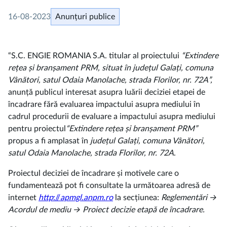
16-08-2023
Anunțuri publice
“S.C. ENGIE ROMANIA S.A. titular al proiectului
“
Extindere
rețea și branșament PRM, situat în județul Galați, comuna
Vânători, satul Odaia Manolache, strada Florilor, nr. 72A”,
anunță publicul interesat asupra luării deciziei etapei de
încadrare fără evaluarea impactului asupra mediului în
cadrul procedurii de evaluare a impactului asupra mediului
pentru proiectul
“
Extindere rețea și branșament PRM”
propus a fi amplasat în
județul Galați, comuna Vânători,
satul Odaia Manolache, strada Florilor, nr. 72A
.
Proiectul deciziei de încadrare și motivele care o
fundamentează pot fi consultate la următoarea adresă de
internet
http
://
apmgl.anpm.ro
la secțiunea:
Reglementări →
Acordul de mediu → Proiect decizie etapă de încadrare.