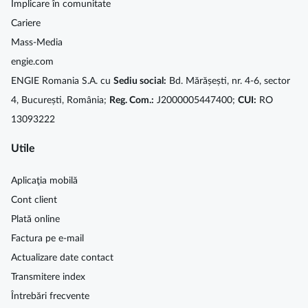
Implicare în comunitate
Cariere
Mass-Media
engie.com
ENGIE Romania S.A. cu
Sediu social:
Bd. Mărășești, nr. 4-6, sector
4, București, România;
Reg. Com.:
J2000005447400;
CUI:
RO
13093222
Utile
Aplicaţia mobilă
Cont client
Plată online
Factura pe e-mail
Actualizare date contact
Transmitere index
Întrebări frecvente