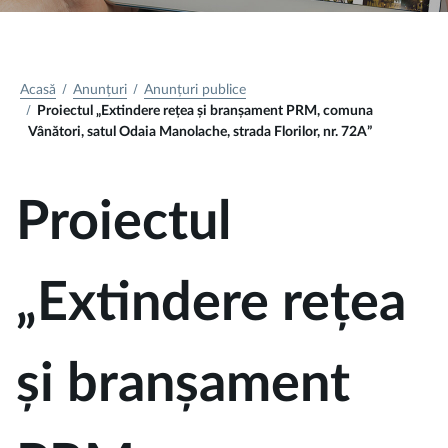
Acasă
Anunțuri
Anunțuri publice
Proiectul „Extindere rețea și branșament PRM, comuna
Vânători, satul Odaia Manolache, strada Florilor, nr. 72A”
Proiectul
„Extindere rețea
și branșament