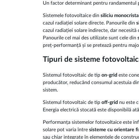
Un factor determinant pentru randamentul pan
Sistemele fotovoltaice din
siliciu monocrista
cazul radiației solare directe. Panourile din
s
cazul radiației solare indirecte, dar necesit
Panourile cel mai des utilizate sunt cele din
preț-performanță și se pretează pentru majori
Tipuri de sisteme fotovoltai
Sistemul fotovoltaic de tip
on-grid
este conec
producător, reducând consumul acestuia din reț
sistem.
Sistemul fotovoltaic de tip
off-grid
nu este c
Energia electrică stocată este disponibilă atâ
Performanța sistemelor fotovoltaice este inf
solare pot varia între
sisteme cu orientare f
sau chiar integrate în elementele de construc