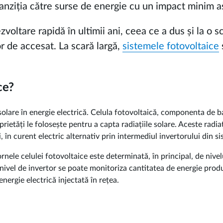
ranziția către surse de energie cu un impact minim a
oltare rapidă în ultimii ani, ceea ce a dus și la o s
r de accesat. La scară largă,
sistemele fotovoltaice
ce?
solare în energie electrică. Celula fotovoltaică, componenta de ba
ietăți le folosește pentru a capta radiațiile solare. Aceste radia
, în curent electric alternativ prin intermediul invertorului din s
nele celulei fotovoltaice este determinată, în principal, de nivelul
a nivel de invertor se poate monitoriza cantitatea de energie prod
nergie electrică injectată în rețea.