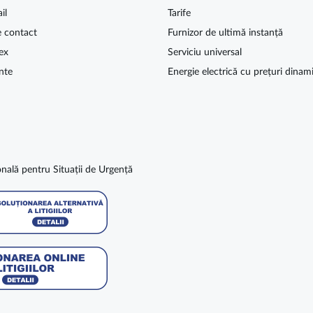
il
Tarife
e contact
Furnizor de ultimă instanță
ex
Serviciu universal
nte
Energie electrică cu prețuri dinam
nală pentru Situații de Urgență