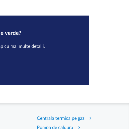
ie verde?
p cu mai multe detalii.
chevron_right
Centrala termica pe gaz
chevron_right
Pompa de caldura