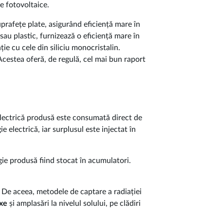
e fotovoltaice.
uprafețe plate, asigurând eficiență mare în
sau plastic, furnizează o eficiență mare în
ie cu cele din siliciu monocristalin.
. Acestea oferă, de regulă, cel mai bun raport
electrică produsă este consumată direct de
 electrică, iar surplusul este injectat în
gie produsă fiind stocat în acumulatori.
. De aceea, metodele de captare a radiației
axe
și amplasări la nivelul solului, pe clădiri