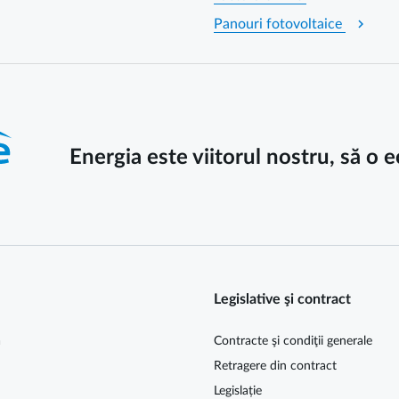
chevron_right
Panouri fotovoltaice
Energia este viitorul nostru, să o
Legislative şi contract
ă
Contracte şi condiţii generale
Retragere din contract
Legislație