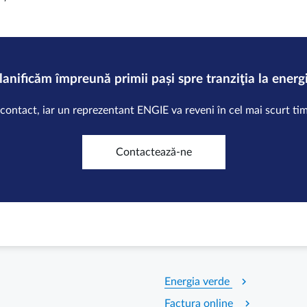
planificăm împreună primii pași spre tranziţia la energ
 contact, iar un reprezentant ENGIE va reveni în cel mai scurt tim
Contactează-ne
chevron_right
Energia verde
chevron_right
Factura online