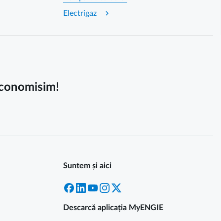
chevron_right
Electrigaz
 economisim!
Suntem și aici
Facebook
LinkedIn
YouTube
Instagram
X
Descarcă aplicația MyENGIE