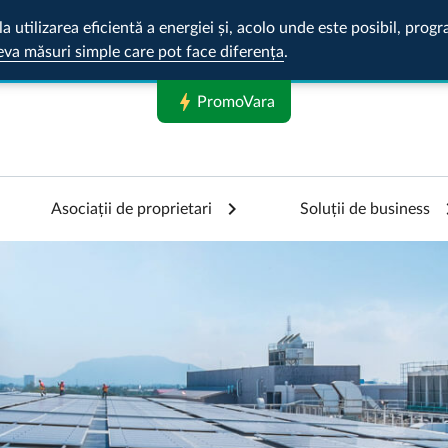
la utilizarea eficientă a energiei și, acolo unde este posibil, pr
eva măsuri simple care pot face diferența
.
bolt
PromoVara
Asociații de proprietari
Soluții de business