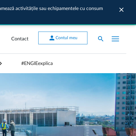
ogramează activitățile sau echipamentele cu consum
close
Închide
person
search
Contul meu
Contact
#ENGIEexplica