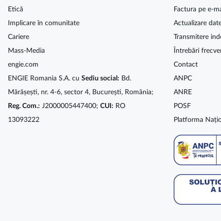
Etică
Factura pe e-ma
Implicare în comunitate
Actualizare dat
Cariere
Transmitere ind
Mass-Media
Întrebări frecve
engie.com
Contact
ENGIE Romania S.A. cu
Sediu social:
Bd.
ANPC
Mărășești, nr. 4-6, sector 4, București, România;
ANRE
Reg. Com.:
J2000005447400;
CUI:
RO
POSF
13093222
Platforma Națio