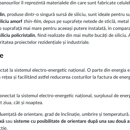
ourilor îl reprezintă materialele din care sunt fabricate celulel
lin
, produse dintr-o singură sursă de siliciu, sunt ideale pentru s
iliciu amorf
thin-film
, depus pe suprafețe netede de sticlă, metal 
ă o suprafață mai mare pentru aceeași putere instalată, în comparaț
siliciu policristalin
, fiind realizate din mai multe bucăți de siliciu
tatea proiectelor rezidențiale și industriale.
ce
tat la sistemul electro-energetic național. O parte din energia 
ea și facilitând astfel reducerea costurilor la factura de energie
onectat la sistemul electro-energetic național, surplusul de ener
t ziua, cât și noaptea.
luențată de orientare, grad de înclinație, umbrire și temperatură
ixă
sau
sisteme cu posibilitate de orientare după una sau două 
ție.