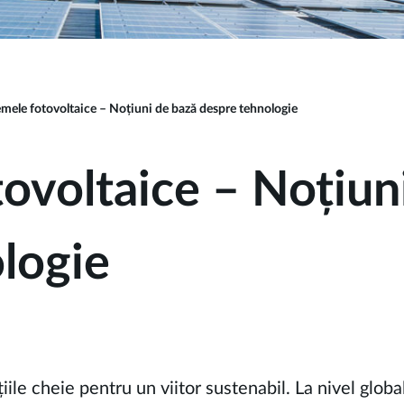
emele fotovoltaice – Noțiuni de bază despre tehnologie
tovoltaice – Noțiun
logie
ile cheie pentru un viitor sustenabil. La nivel global