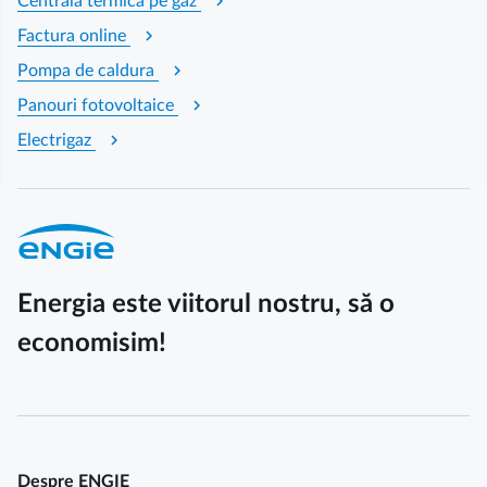
chevron_right
Centrala termica pe gaz
chevron_right
Factura online
chevron_right
Pompa de caldura
chevron_right
Panouri fotovoltaice
chevron_right
Electrigaz
Energia este viitorul nostru, să o
economisim!
Despre ENGIE