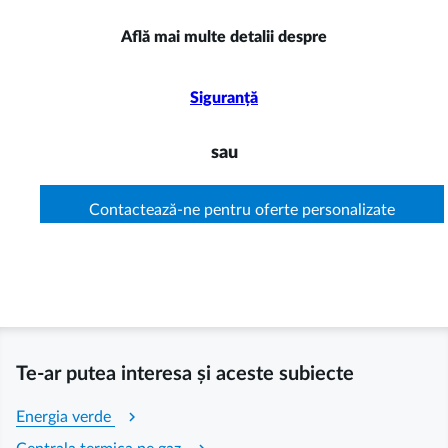
Află mai multe detalii despre
Siguranță
sau
Contactează-ne pentru oferte personalizate
Te-ar putea interesa și aceste subiecte
chevron_right
Energia verde