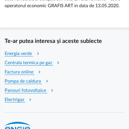
operatorul economic GRAFIS ART in data de 13.05.2020.
Te-ar putea interesa și aceste subiecte
chevron_right
Energia verde
chevron_right
Centrala termica pe gaz
chevron_right
Factura online
chevron_right
Pompa de caldura
chevron_right
Panouri fotovoltaice
chevron_right
Electrigaz