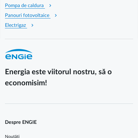
chevron_right
Pompa de caldura
chevron_right
Panouri fotovoltaice
chevron_right
Electrigaz
Energia este viitorul nostru, să o
economisim!
Despre ENGIE
Noutăți