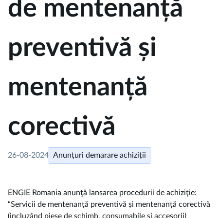
de mentenanță
preventivă și
mentenanță
corectivă
26-08-2024
Anunțuri demarare achiziții
ENGIE Romania anunţă lansarea procedurii de achiziţie:
“
Servicii de mentenan
ță
preventivă și mentenanță corectivă
(incluzând piese de schimb, consumabile și accesorii)