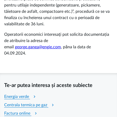
pentru utilaje independente (generatoare, pickamere,
t
ă
ietoare de asfalt, compactoare etc.)
”, procedură ce se va
finaliza cu încheierea unui contract
cu o perioadă de
valabilitate de 36 luni.
Operatorii economici interesaţi pot solicita documentația
de atribuire la adresa de
email
george.ganea@engie.com
, pȃna la data de
04.09.2024.
Te-ar putea interesa și aceste subiecte
chevron_right
Energia verde
chevron_right
Centrala termica pe gaz
chevron_right
Factura online