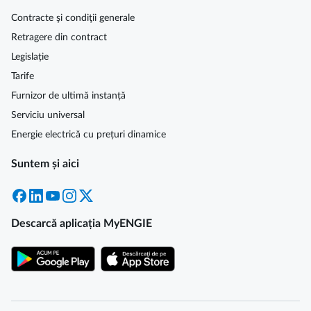
Contracte şi condiţii generale
Retragere din contract
Legislație
Tarife
Furnizor de ultimă instanță
Serviciu universal
Energie electrică cu prețuri dinamice
Suntem și aici
Facebook
LinkedIn
YouTube
Instagram
X
Descarcă aplicația MyENGIE