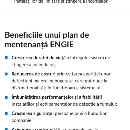
instalaţiilor de limitare şi stingere a incendiilor
Beneficiile unui plan de
mentenanță ENGIE
Creșterea duratei de viață
a întregului sistem de
stingere a incendiilor;
Reducerea de costuri
prin evitarea apariției unor
defecțiuni majore, nebugetate, care pot duce la
disfuncționalități în funcționarea sistemului;
Îmbunătățirea performanțelor și a fiabilității
instalațiilor și echipamentelor de detecție a fumului;
Creșterea siguranței
persoanelor și a bunurilor
companiei;
Asigurarea conformității
cu normele legale.