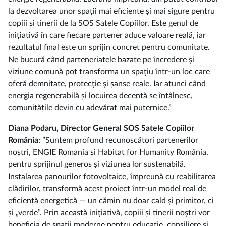
la dezvoltarea unor spații mai eficiente și mai sigure pentru
copiii și tinerii de la SOS Satele Copiilor. Este genul de
inițiativă în care fiecare partener aduce valoare reală, iar
rezultatul final este un sprijin concret pentru comunitate.
Ne bucură când parteneriatele bazate pe încredere și
viziune comună pot transforma un spațiu într-un loc care
oferă demnitate, protecție și șanse reale. Iar atunci când
energia regenerabilă și locuirea decentă se întâlnesc,
comunitățile devin cu adevărat mai puternice.”
Diana Podaru, Director General SOS Satele Copiilor
România
: ”Suntem profund recunoscători partenerilor
noștri, ENGIE Romania și Habitat for Humanity România,
pentru sprijinul generos și viziunea lor sustenabilă.
Instalarea panourilor fotovoltaice, împreună cu reabilitarea
clădirilor, transformă acest proiect într-un model real de
eficiență energetică — un cămin nu doar cald și primitor, ci
și „verde”. Prin această inițiativă, copiii și tinerii noștri vor
beneficia de spații moderne pentru educație, consiliere și