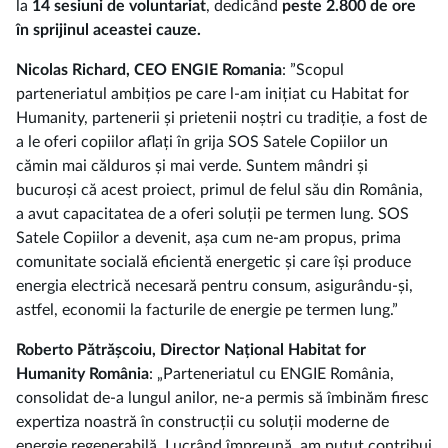
la
14 sesiuni de voluntariat
, dedicând
peste 2.800 de ore
în sprijinul aceastei cauze.
Nicolas Richard, CEO ENGIE Romania
: ”Scopul
parteneriatul ambițios pe care l-am inițiat cu Habitat for
Humanity, partenerii și prietenii noștri cu tradiție, a fost de
a le oferi copiilor aflați în grija SOS Satele Copiilor un
cămin mai călduros și mai verde. Suntem mândri și
bucuroși că acest proiect, primul de felul său din România,
a avut capacitatea de a oferi soluții pe termen lung. SOS
Satele Copiilor a devenit, așa cum ne-am propus, prima
comunitate socială eficientă energetic și care își produce
energia electrică necesară pentru consum, asigurându-și,
astfel, economii la facturile de energie pe termen lung.”
Roberto Pătrășcoiu, Director Național Habitat for
Humanity România
: „Parteneriatul cu ENGIE România,
consolidat de-a lungul anilor, ne-a permis să îmbinăm firesc
expertiza noastră în construcții cu soluții moderne de
energie regenerabilă. Lucrând împreună, am putut contribui