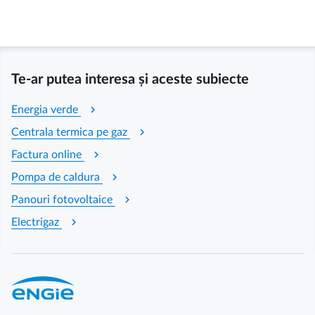
Te-ar putea interesa și aceste subiecte
chevron_right
Energia verde
chevron_right
Centrala termica pe gaz
chevron_right
Factura online
chevron_right
Pompa de caldura
chevron_right
Panouri fotovoltaice
chevron_right
Electrigaz