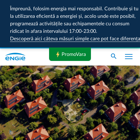
Împreună, folosim energia mai responsabil. Contribuie și tu
la utilizarea eficientă a energiei și, acolo unde este posibil,
programează activitățile sau echipamentele cu consum
ridicat în afara intervalului 17:00-23:00.
Descoperă aici câteva măsuri simple care pot face diferenț
bolt
PromoVara
search