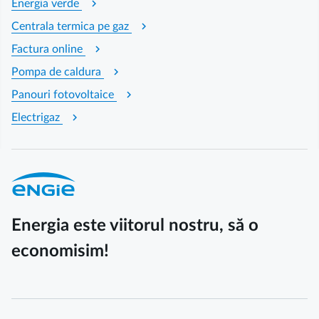
chevron_right
Energia verde
chevron_right
Centrala termica pe gaz
chevron_right
Factura online
chevron_right
Pompa de caldura
chevron_right
Panouri fotovoltaice
chevron_right
Electrigaz
Energia este viitorul nostru, să o
economisim!