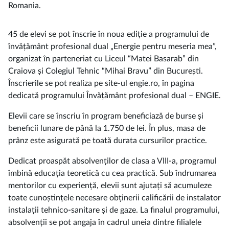
Romania.
45 de elevi se pot înscrie în noua ediție a programului de
învățământ profesional dual „Energie pentru meseria mea”,
organizat în parteneriat cu Liceul “Matei Basarab” din
Craiova și Colegiul Tehnic “Mihai Bravu” din București.
Înscrierile se pot realiza pe site-ul engie.ro, în pagina
dedicată programului Învățământ profesional dual – ENGIE.
Elevii care se înscriu în program beneficiază de burse și
beneficii lunare de până la 1.750 de lei. În plus, masa de
prânz este asigurată pe toată durata cursurilor practice.
Dedicat proaspăt absolvenților de clasa a VIII-a, programul
îmbină educația teoretică cu cea practică. Sub îndrumarea
mentorilor cu experiență, elevii sunt ajutați să acumuleze
toate cunoștințele necesare obținerii calificării de instalator
instalații tehnico-sanitare și de gaze. La finalul programului,
absolvenții se pot angaja în cadrul uneia dintre filialele