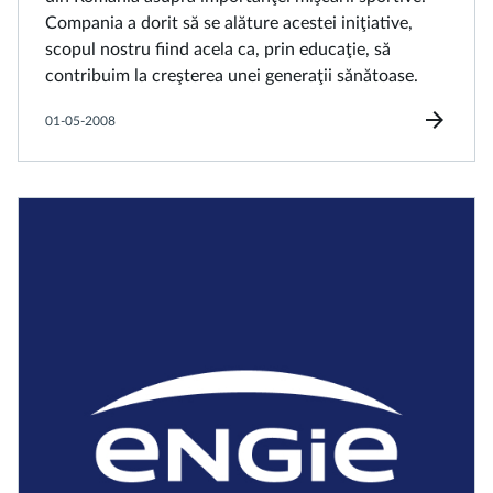
Compania a dorit să se alăture acestei iniţiative,
scopul nostru fiind acela ca, prin educaţie, să
contribuim la creşterea unei generaţii sănătoase.
arrow_forward
01-05-2008