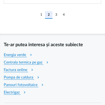
1
2
3
4
Te-ar putea interesa și aceste subiecte
chevron_right
Energia verde
chevron_right
Centrala termica pe gaz
chevron_right
Factura online
chevron_right
Pompa de caldura
chevron_right
Panouri fotovoltaice
chevron_right
Electrigaz