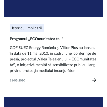
Istoricul implicării
Programul ,,ECOmunitatea ta !”
GDF SUEZ Energy România şi Viitor Plus au lansat,
în data de 11 mai 2010, în cadrul unei conferinţe de
presă, proiectul „Valea Teleajenului – ECOmunitatea
ta!”, o iniţiativă menită să sensibilizeze publicul larg
privind protecţia mediului înconjurător.
arrow_forward
11-05-2010