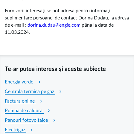
Furnizorii interesaţi se pot adresa pentru informaţii
suplimentare persoanei de contact Dorina Dudau, la adresa
de e-mail :
dorina.dudau@engie.com
pȃna la data de
11.03.2024.
Te-ar putea interesa și aceste subiecte
chevron_right
Energia verde
chevron_right
Centrala termica pe gaz
chevron_right
Factura online
chevron_right
Pompa de caldura
chevron_right
Panouri fotovoltaice
chevron_right
Electrigaz