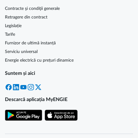
Contracte şi condiţii generale
Retragere din contract
Legislație
Tarife
Furnizor de ultimă instanță
Serviciu universal
Energie electrică cu prețuri dinamice
Suntem și aici
Facebook
LinkedIn
YouTube
Instagram
X
Descarcă aplicația MyENGIE