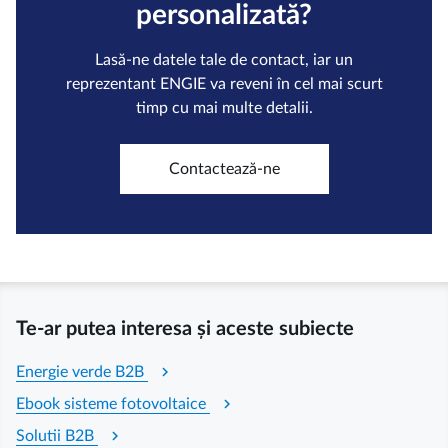
personalizată?
Lasă-ne datele tale de contact, iar un
reprezentant ENGIE va reveni în cel mai scurt
timp cu mai multe detalii.
Contactează-ne
Te-ar putea interesa și aceste subiecte
chevron_right
Energie verde B2B
chevron_right
Ebook sisteme fotovoltaice
chevron_right
Solutii B2B