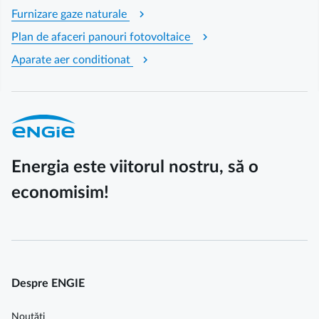
chevron_right
Furnizare gaze naturale
chevron_right
Plan de afaceri panouri fotovoltaice
chevron_right
Aparate aer conditionat
Energia este viitorul nostru, să o
economisim!
Despre ENGIE
Noutăți