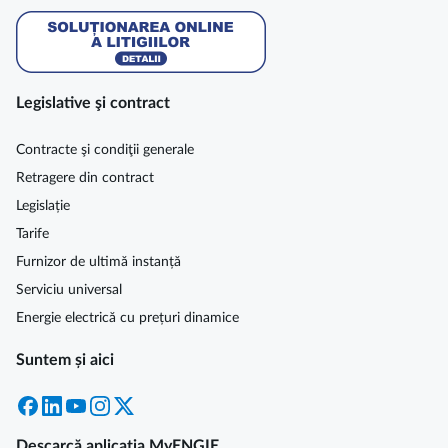
Legislative şi contract
Contracte şi condiţii generale
Retragere din contract
Legislație
Tarife
Furnizor de ultimă instanță
Serviciu universal
Energie electrică cu prețuri dinamice
Suntem și aici
Facebook
LinkedIn
YouTube
Instagram
X
Descarcă aplicația MyENGIE